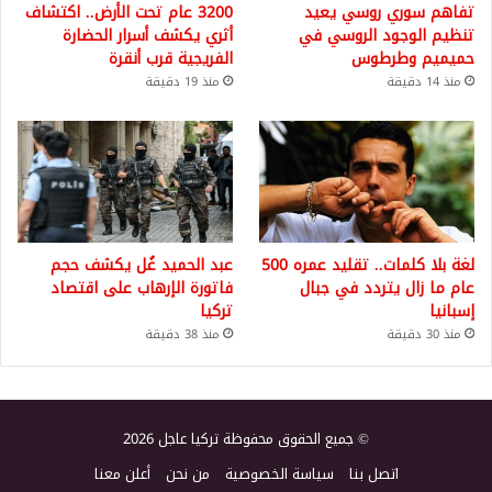
تفاهم سوري روسي يعيد
3200 عام تحت الأرض.. اكتشاف
تنظيم الوجود الروسي في
أثري يكشف أسرار الحضارة
حميميم وطرطوس
الفريجية قرب أنقرة
منذ 14 دقيقة
منذ 19 دقيقة
لغة بلا كلمات.. تقليد عمره 500
عبد الحميد غُل يكشف حجم
عام ما زال يتردد في جبال
فاتورة الإرهاب على اقتصاد
إسبانيا
تركيا
منذ 30 دقيقة
منذ 38 دقيقة
© جميع الحقوق محفوظة تركيا عاجل 2026
اتصل بنا
سياسة الخصوصية
من نحن
أعلن معنا