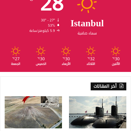
28
Istanbul
30º - 27º
53%
5.9 كيلومتر/ساعة
سماء صافية
27
30
30
32
30
℃
℃
℃
℃
℃
الأثنين
الثلاثاء
الأربعاء
الخميس
الجمعة
أخر المقالات