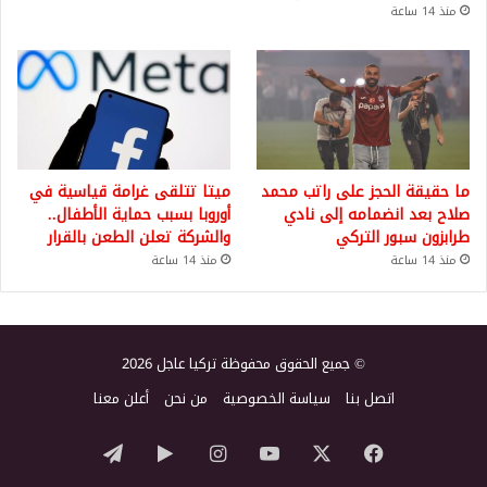
منذ 14 ساعة
ما حقيقة الحجز على راتب محمد
ميتا تتلقى غرامة قياسية في
صلاح بعد انضمامه إلى نادي
أوروبا بسبب حماية الأطفال..
طرابزون سبور التركي
والشركة تعلن الطعن بالقرار
منذ 14 ساعة
منذ 14 ساعة
© جميع الحقوق محفوظة تركيا عاجل 2026
اتصل بنا
سياسة الخصوصية
من نحن
أعلن معنا
‫X
فيسبوك
‫YouTube
انستقرام
‏Google
تيلقرام