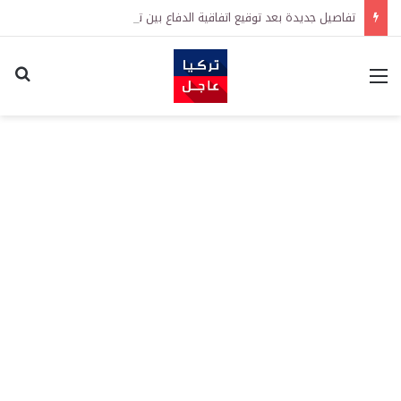
تفاصيل جديدة بعد توقيع اتفاقية الدفاع بين تركيا والسعودية وباكستان.. ما الهدف من التحالف الثلاثي؟
القائمة
اكت