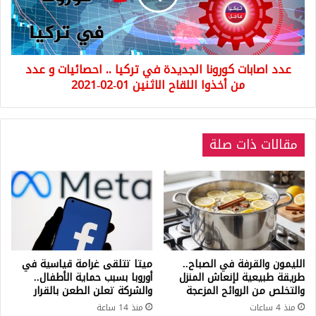
تركيا
..
احصائيات
و
عدد اصابات كورونا الجديدة في تركيا .. احصائيات و عدد
عدد
من
من أخذوا اللقاح الاثنين 01-02-2021
أخذوا
اللقاح
الاثنين
مقالات ذات صلة
01-
02-
2021
الليمون والقرفة في الصباح..
ميتا تتلقى غرامة قياسية في
طريقة طبيعية لإنعاش المنزل
أوروبا بسبب حماية الأطفال..
والتخلص من الروائح المزعجة
والشركة تعلن الطعن بالقرار
منذ 4 ساعات
منذ 14 ساعة