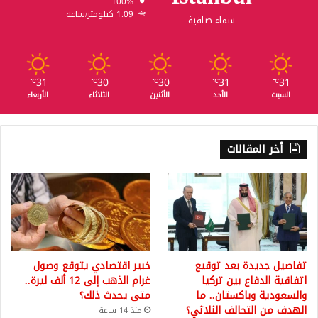
100%
1.09 كيلومتر/ساعة
سماء صافية
31
30
30
31
31
℃
℃
℃
℃
℃
السبت
الأحد
الأثنين
الثلاثاء
الأربعاء
أخر المقالات
تفاصيل جديدة بعد توقيع
خبير اقتصادي يتوقع وصول
اتفاقية الدفاع بين تركيا
غرام الذهب إلى 12 ألف ليرة..
والسعودية وباكستان.. ما
متى يحدث ذلك؟
الهدف من التحالف الثلاثي؟
منذ 14 ساعة