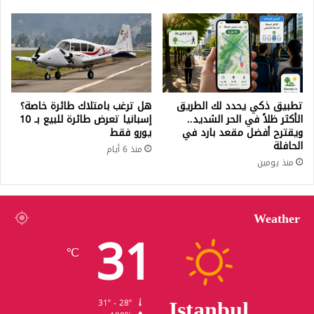
تطبيق ذكي يحدد لك الطريق
هل ترغب بامتلاك طائرة خاصة؟
الأكثر ظلاً في الحر الشديد..
إسبانيا تعرض طائرة للبيع بـ 10
ويقترح أفضل مقعد بارد في
يورو فقط
الحافلة
منذ 6 أيام
منذ يومين
Weather
31
℃
Istanbul
31º - 28º