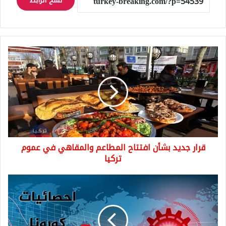
نسخ الرابط
قرار
جديد
بشأن
افتتاح
المطاعم
والمقاهي
في
عموم
تركيا
قرار جديد بشأن افتتاح المطاعم والمقاهي في عموم
تركيا
عدد
اصابات
كورونا
الجديدة
في