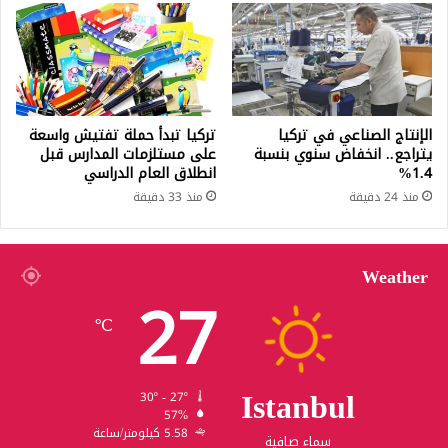
الإنتاج الصناعي في تركيا
تركيا تبدأ حملة تفتيش واسعة
يتراجع.. انخفاض سنوي بنسبة
على مستلزمات المدارس قبل
1.4%
انطلاق العام الدراسي
منذ 24 دقيقة
منذ 33 دقيقة
Weather
27
℃
Istanbul
30º - 27º
57%
5.58 كيلومتر/ساعة
سماء صافية