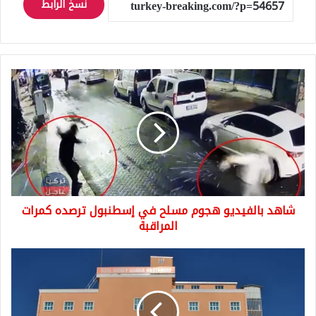
نسخ الرابط
شاهد
بالفيديو
هجوم
مسلح
في
إسطنبول
ترصده
كمرات
المراقبة
شاهد بالفيديو هجوم مسلح في إسطنبول ترصده كمرات
المراقبة
نقاش
بسيط
يرسل
شاب
سوري