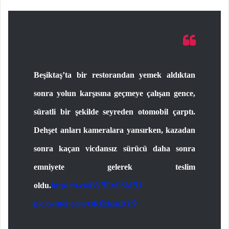
Beşiktaş’ta bir restorandan yemek aldıktan
sonra yolun karşısına geçmeye çalışan gence,
süratli bir şekilde seyreden otomobil çarptı.
Dehşet anları kameralara yansırken, kazadan
sonra kaçan vicdansız sürücü daha sonra
emniyete gelerek teslim
oldu.
https://t.co/BY3EvPSM3J
pic.twitter.com/OR6zbzuBY9