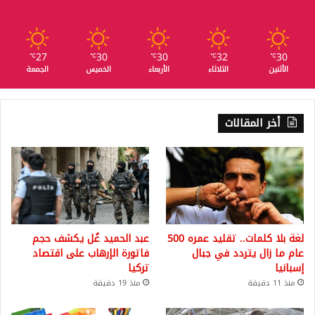
27
30
30
32
30
℃
℃
℃
℃
℃
الأثنين
الثلاثاء
الأربعاء
الخميس
الجمعة
أخر المقالات
لغة بلا كلمات.. تقليد عمره 500
عبد الحميد غُل يكشف حجم
عام ما زال يتردد في جبال
فاتورة الإرهاب على اقتصاد
إسبانيا
تركيا
منذ 11 دقيقة
منذ 19 دقيقة