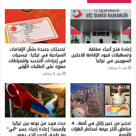
إعادة فتح أحياء مغلقة
تحديثات جديدة بشأن الإقامات
وتسهيلات قيود الإقامة للاجئين
السياحية في تركيا: تيسيرات
السوريين في تركيا
في إجراءات التجديد واشتراطات
معززة على الطلبات الأولى
منذ 5 ساعات
منذ 6 ساعات
تحذير من خبير زلازل في أضنة.. 4
حدث فريد من نوعه بين تركيا
مناطق أكثر عرضة لمخاطر الهزات
وأرمينيا! إعادة إحياء جسر “آني”
الأرضية
رمز طريق الحرير الذي يعود