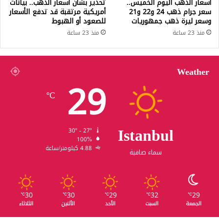
أسعار الذهب اليوم الخميس..
تحذير بشأن أسعار الذهب.. بيانات
سعر جرام ذهب 24 و22 و21
أمريكية مرتقبة قد تدفع الأسعار
وسعر ليرة ذهب جمهوريات
للصعود أو الهبوط
منذ 23 ساعة
منذ 23 ساعة
Weather
29
℃
Istanbul
30º - 27º
100%
4.88 كيلومتر/ساعة
سماء صافية
30
30
29
32
29
℃
℃
℃
℃
℃
الجمعة
السبت
الأحد
الأثنين
الثلاثاء