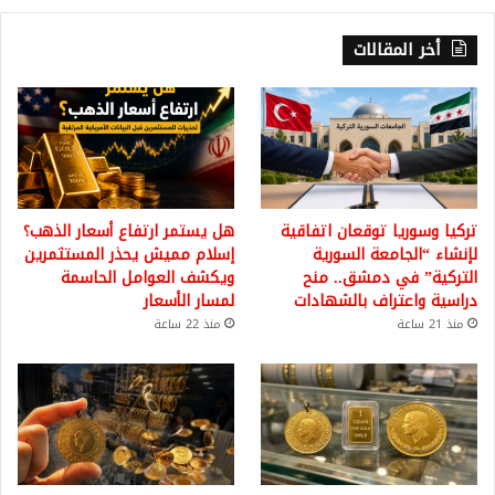
أخر المقالات
تركيا وسوريا توقعان اتفاقية
هل يستمر ارتفاع أسعار الذهب؟
لإنشاء “الجامعة السورية
إسلام مميش يحذر المستثمرين
التركية” في دمشق.. منح
ويكشف العوامل الحاسمة
دراسية واعتراف بالشهادات
لمسار الأسعار
منذ 21 ساعة
منذ 22 ساعة