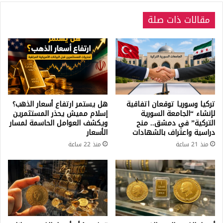
مقالات ذات صلة
تركيا وسوريا توقعان اتفاقية
هل يستمر ارتفاع أسعار الذهب؟
لإنشاء “الجامعة السورية
إسلام مميش يحذر المستثمرين
التركية” في دمشق.. منح
ويكشف العوامل الحاسمة لمسار
دراسية واعتراف بالشهادات
الأسعار
منذ 21 ساعة
منذ 22 ساعة