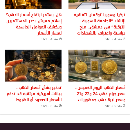
تركيا وسوريا توقعان اتفاقية
هل يستمر ارتفاع أسعار الذهب؟
لإنشاء “الجامعة السورية
إسلام مميش يحذر المستثمرين
التركية” في دمشق.. منح
ويكشف العوامل الحاسمة
دراسية واعتراف بالشهادات
لمسار الأسعار
منذ 4 ساعات
منذ 4 ساعات
أسعار الذهب اليوم الخميس..
تحذير بشأن أسعار الذهب..
سعر جرام ذهب 24 و22 و21
بيانات أمريكية مرتقبة قد تدفع
وسعر ليرة ذهب جمهوريات
الأسعار للصعود أو الهبوط
منذ 5 ساعات
منذ 6 ساعات