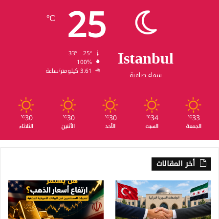
25
℃
Istanbul
33º - 25º
100%
3.61 كيلومتر/ساعة
سماء صافية
30
30
30
34
33
℃
℃
℃
℃
℃
الجمعة
السبت
الأحد
الأثنين
الثلاثاء
أخر المقالات