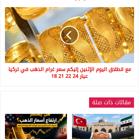
مع
انطلاق
اليوم
الإثنين
إليكم
سعر
غرام
الذهب
في
مع انطلاق اليوم الإثنين إليكم سعر غرام الذهب في تركيا
تركيا
عيار
عيار 24 22 21 18
24
22
21
مقالات ذات صلة
18