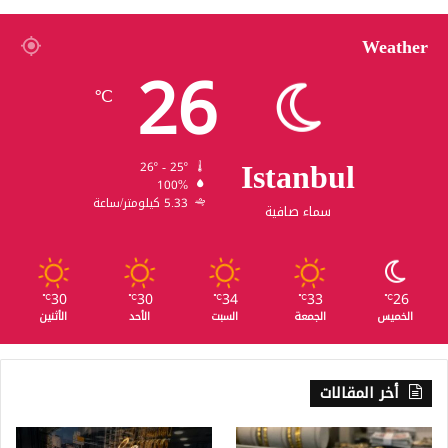
Weather
26
℃
Istanbul
26º - 25º
100%
5.33 كيلومتر/ساعة
سماء صافية
30
30
34
33
26
℃
℃
℃
℃
℃
الخميس
الجمعة
السبت
الأحد
الأثنين
أخر المقالات