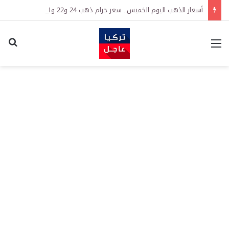
أسعار الذهب اليوم الخميس.. سعر جرام ذهب 24 و22 و21 وسعر ليرة ذهب جمهوريات
القائمة
اكت