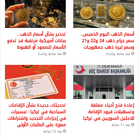
أسعار الذهب اليوم الخميس..
تحذير بشأن أسعار الذهب..
سعر جرام ذهب 24 و22 و21
بيانات أمريكية مرتقبة قد تدفع
وسعر ليرة ذهب جمهوريات
الأسعار للصعود أو الهبوط
منذ ساعة واحدة
منذ ساعة واحدة
إعادة فتح أحياء مغلقة
تحديثات جديدة بشأن الإقامات
وتسهيلات قيود الإقامة
السياحية في تركيا: تيسيرات
للاجئين السوريين في تركيا
في إجراءات التجديد واشتراطات
معززة على الطلبات الأولى
منذ 11 ساعة
منذ 12 ساعة