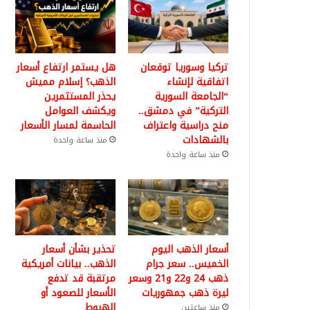
تركيا وسوريا توقعان
هل يستمر ارتفاع أسعار
اتفاقية لإنشاء
الذهب؟ إسلام مميش
“الجامعة السورية
يحذر المستثمرين
التركية” في دمشق..
ويكشف العوامل
منح دراسية واعتراف
الحاسمة لمسار الأسعار
بالشهادات
منذ ساعة واحدة
منذ ساعة واحدة
أسعار الذهب اليوم
تحذير بشأن أسعار
الخميس.. سعر جرام
الذهب.. بيانات أمريكية
ذهب 24 و22 و21 وسعر
مرتقبة قد تدفع
ليرة ذهب جمهوريات
الأسعار للصعود أو
الهبوط
منذ ساعتين