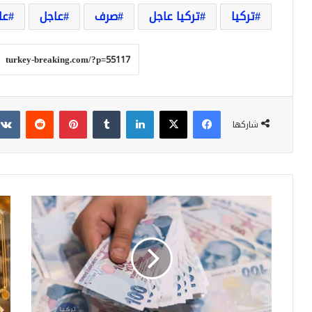
تركيا
تركيا عاجل
صرف
عاجل
عا
فيسبوك
‫X
لينكدإن
بينتيريست
شاركها
تركيا
ارتف
اليوم
جنو
الأربعاء
لاس
..
الذ
ارتفاع
في
تسجله
سور
اللّيرة
عيار
التركية
24