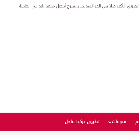
تفاقية لإنشاء “الجامعة السورية التركية” في دمشق.. منح دراسية واعتراف بالشهادا
لم
منوعات
تطبيق تركيا عاجل