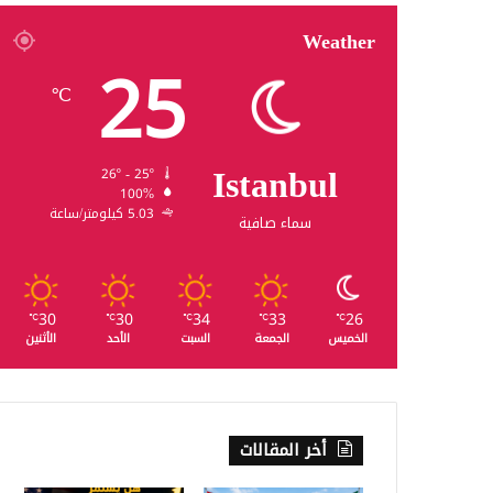
Weather
25
℃
Istanbul
26º - 25º
100%
5.03 كيلومتر/ساعة
سماء صافية
30
30
34
33
26
℃
℃
℃
℃
℃
الخميس
الجمعة
السبت
الأحد
الأثنين
أخر المقالات