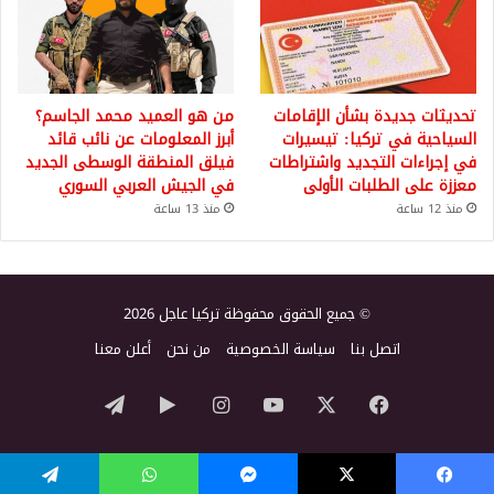
تحديثات جديدة بشأن الإقامات
من هو العميد محمد الجاسم؟
السياحية في تركيا: تيسيرات
أبرز المعلومات عن نائب قائد
في إجراءات التجديد واشتراطات
فيلق المنطقة الوسطى الجديد
معززة على الطلبات الأولى
في الجيش العربي السوري
منذ 12 ساعة
منذ 13 ساعة
© جميع الحقوق محفوظة تركيا عاجل 2026
اتصل بنا
سياسة الخصوصية
من نحن
أعلن معنا
‫X
فيسبوك
‫YouTube
انستقرام
‏Google
تيلقرام
Play