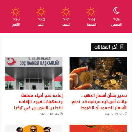
30
30
31
34
26
℃
℃
℃
℃
℃
الخميس
الجمعة
السبت
الأحد
الأثنين
أخر المقالات
تحذير بشأن أسعار الذهب..
إعادة فتح أحياء مغلقة
بيانات أمريكية مرتقبة قد تدفع
وتسهيلات قيود الإقامة
الأسعار للصعود أو الهبوط
للاجئين السوريين في تركيا
منذ 39 دقيقة
منذ 10 ساعات