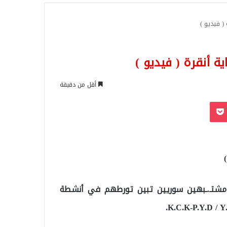
للبحث
أقل من دقيقة
‫Pocket
Odnoklassn
در مكتب المدعي العام في أنقرة قرارًا باعتقال 10 مشتـ.ـبهين سوريين تبين تورطهم في أنشطة