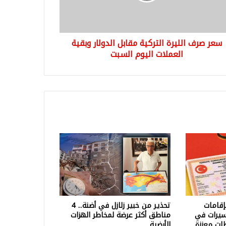
ية
ملات
وم
سعر صرف الليرة التركية مقابل الدولار وبقية
بت
العملات اليوم السبت
إقامات
تحذير من خبير زلازل في أضنة.. 4
سيرات في
مناطق أكثر عرضة لمخاطر الهزات
طات معززة
الأرضية