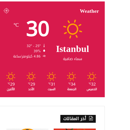
Weather
30
℃
Istanbul
32º - 25º
39%
4.86 كيلومتر/ساعة
سماء صافية
29
29
31
34
32
℃
℃
℃
℃
℃
الخميس
الجمعة
السبت
الأحد
الأثنين
أخر المقالات