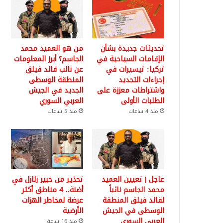
تحديثات جديدة بشأن
من هو العميد محمد
الإقامات السياحية في
الجاسم؟ أبرز المعلومات
تركيا: تيسيرات في
عن نائب قائد فيلق
إجراءات التجديد
المنطقة الوسطى
واشتراطات معززة على
الجديد في الجيش
الطلبات الأولى
العربي السوري
منذ 4 ساعات
منذ 5 ساعات
عاجل | تعيين العميد
تحذير من خبير زلازل في
محمد الجاسم نائباً
أضنة.. 4 مناطق أكثر
لقائد فيلق المنطقة
عرضة لمخاطر الهزات
الوسطى في الجيش
الأرضية
العربي السوري
منذ 16 ساعة