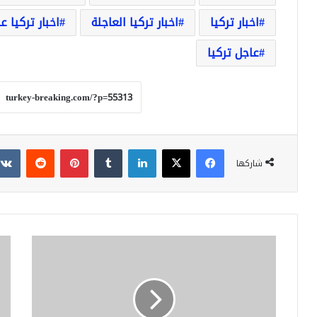
اخبار تركيا
اخبار تركيا العاجلة
اخبار تركيا ع
عاجل تركيا
فيسبوك
‫X
لينكدإن
بينتيريست
شاركها
الهجرة
سع
في
صر
تركيا
اللي
تحدد
التر
موعد
مقا
إيقاف
الدو