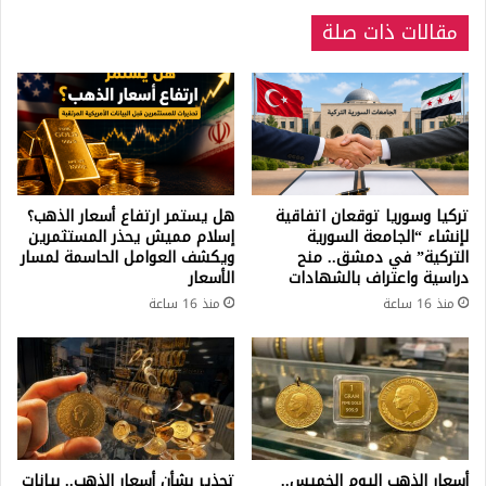
مقالات ذات صلة
تركيا وسوريا توقعان اتفاقية
هل يستمر ارتفاع أسعار الذهب؟
لإنشاء “الجامعة السورية
إسلام مميش يحذر المستثمرين
التركية” في دمشق.. منح
ويكشف العوامل الحاسمة لمسار
دراسية واعتراف بالشهادات
الأسعار
منذ 16 ساعة
منذ 16 ساعة
أسعار الذهب اليوم الخميس..
تحذير بشأن أسعار الذهب.. بيانات