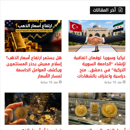
أخر المقالات
تركيا وسوريا توقعان اتفاقية
هل يستمر ارتفاع أسعار الذهب؟
لإنشاء “الجامعة السورية
إسلام مميش يحذر المستثمرين
التركية” في دمشق.. منح
ويكشف العوامل الحاسمة
دراسية واعتراف بالشهادات
لمسار الأسعار
منذ 16 ساعة
منذ 16 ساعة