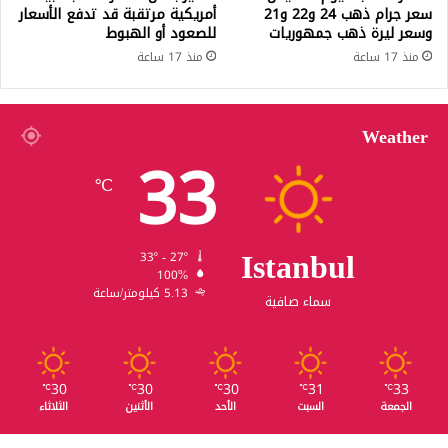
سعر جرام ذهب 24 و22 و21
أمريكية مرتقبة قد تدفع الأسعار
وسعر ليرة ذهب جمهوريات
للصعود أو الهبوط
منذ 17 ساعة
منذ 17 ساعة
Weather
33
℃
Istanbul
33º - 27º
100%
5.13 كيلومتر/ساعة
سماء صافية
30
30
30
31
33
℃
℃
℃
℃
℃
الجمعة
السبت
الأحد
الأثنين
الثلاثاء