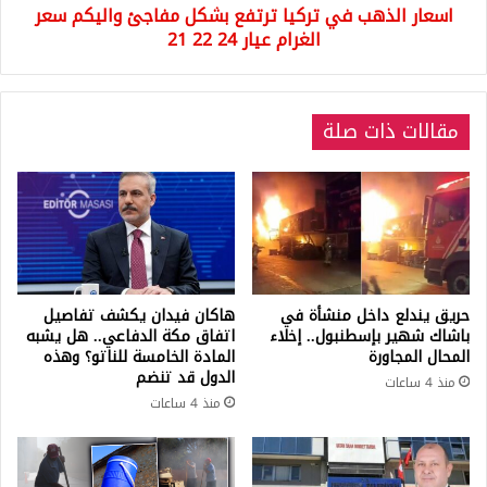
اسعار الذهب في تركيا ترتفع بشكل مفاجئ واليكم سعر
الغرام
عيار
الغرام عيار 24 22 21
24
22
21
مقالات ذات صلة
حريق يندلع داخل منشأة في
هاكان فيدان يكشف تفاصيل
باشاك شهير بإسطنبول.. إخلاء
اتفاق مكة الدفاعي.. هل يشبه
المحال المجاورة
المادة الخامسة للناتو؟ وهذه
الدول قد تنضم
منذ 4 ساعات
منذ 4 ساعات