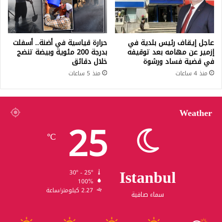
عاجل إيقاف رئيس بلدية في
حرارة قياسية في أضنة.. أسفلت
إزمير عن مهامه بعد توقيفه
بدرجة 200 مئوية وبيضة تنضج
في قضية فساد ورشوة
خلال دقائق
منذ 4 ساعات
منذ 5 ساعات
Weather
25
℃
Istanbul
30º - 25º
100%
2.27 كيلومتر/ساعة
سماء صافية