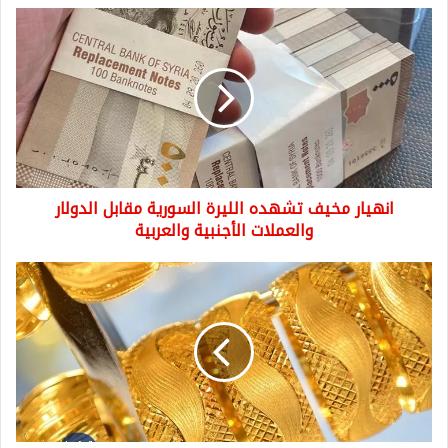
انهيار
مخيف
تشهده
الليرة
السورية
مقابل
الدولار
والعملات
الأجنبية
انهيار مخيف تشهده الليرة السورية مقابل الدولار
والعربية
والعملات الأجنبية والعربية
اسعار
الذهب
في
تركيا
ترتفع
بشكل
مفاجئ
واليكم
سعر