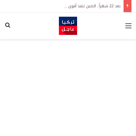
بعد 22 شهراً.. الصين تنفذ أقوى عملية شراء للذهب منذ أكتوبر 2023
القائمة
اكت