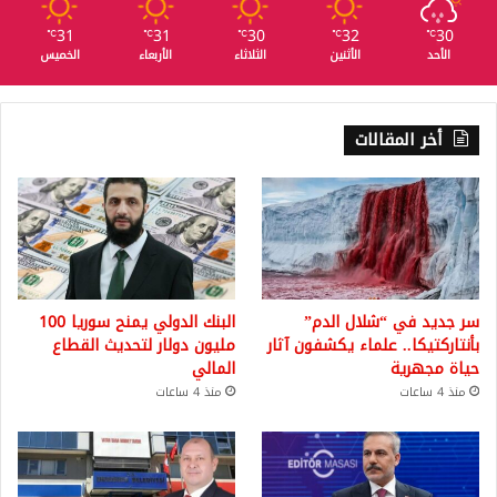
31
31
30
32
30
℃
℃
℃
℃
℃
الأحد
الأثنين
الثلاثاء
الأربعاء
الخميس
أخر المقالات
سر جديد في “شلال الدم”
البنك الدولي يمنح سوريا 100
بأنتاركتيكا.. علماء يكشفون آثار
مليون دولار لتحديث القطاع
حياة مجهرية
المالي
منذ 4 ساعات
منذ 4 ساعات