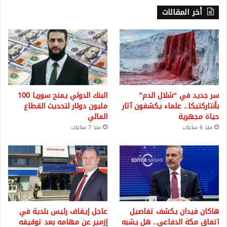
أخر المقالات
سر جديد في “شلال الدم”
البنك الدولي يمنح سوريا 100
بأنتاركتيكا.. علماء يكشفون آثار
مليون دولار لتحديث القطاع
حياة مجهرية
المالي
منذ 6 ساعات
منذ 7 ساعات
هاكان فيدان يكشف تفاصيل
عاجل إيقاف رئيس بلدية في
اتفاق مكة الدفاعي.. هل يشبه
إزمير عن مهامه بعد توقيفه