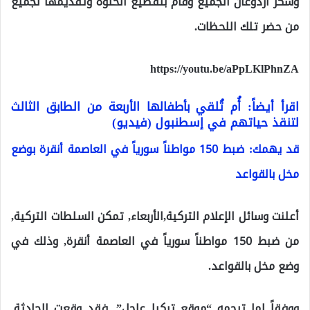
وشكر أردوغان الجميع وقام بتقطيع الحلوة وتقديمها لجميع
من حضر تلك اللحظات.
https://youtu.be/aPpLKlPhnZA
اقرأ أيضاً: أُم تُلقي بأطفالها الأربعة من الطابق الثالث
لتنقذ حياتهم في إسطنبول (فيديو)
قد يهمك: ضبط 150 مواطناً سورياً في العاصمة أنقرة بوضع
مخل بالقواعد
أعلنت وسائل الإعلام التركية,الأربعاء, تمكن السلطات التركية,
من ضبط 150 مواطناً سورياً في العاصمة أنقرة, وذلك في
وضع مخل بالقواعد.
ووفقاً لما ترجمه “موقع تركيا عاجل”, فقد وقعت الحادثة,