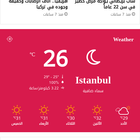
شاب بريطاني يواجه مرض خطير
أفريقيا.. آلاف الإصابات وحقيقة
في سن 22 عاماً
وجوده في تركيا
منذ 7 ساعات
منذ 7 ساعات
Weather
26
℃
Istanbul
29º - 25º
100%
3.22 كيلومتر/ساعة
سماء صافية
31
31
30
32
29
℃
℃
℃
℃
℃
الأحد
الأثنين
الثلاثاء
الأربعاء
الخميس