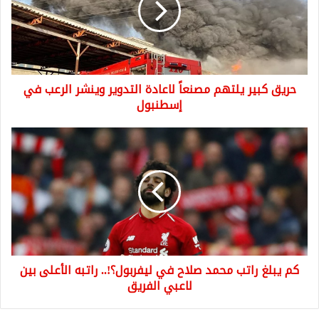
لاعادة
التدوير
وينشر
الرعب
في
حريق كبير يلتهم مصنعاً لاعادة التدوير وينشر الرعب في
إسطنبول
إسطنبول
كم
يبلغ
راتب
محمد
صلاح
في
ليفربول؟!..
راتبه
الأعلى
كم يبلغ راتب محمد صلاح في ليفربول؟!.. راتبه الأعلى بين
بين
لاعبي
لاعبي الفريق
الفريق