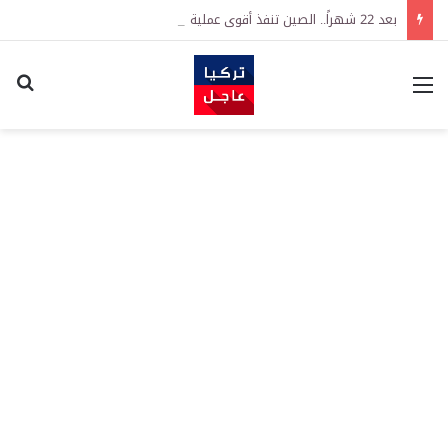
بعد 22 شهراً.. الصين تنفذ أقوى عملية شراء للذهب منذ أكتوبر 2023
القائمة
اكت