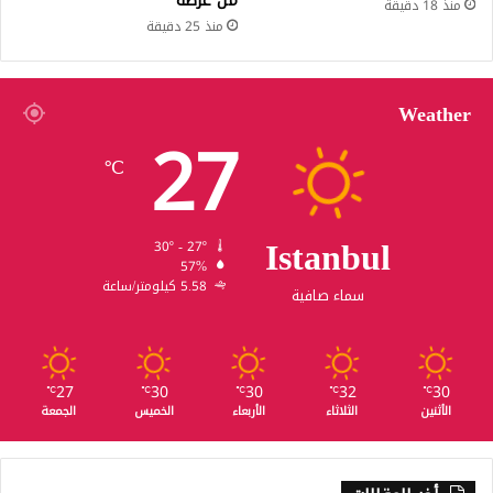
من عرضه
منذ 18 دقيقة
منذ 25 دقيقة
Weather
27
℃
Istanbul
30º - 27º
57%
5.58 كيلومتر/ساعة
سماء صافية
27
30
30
32
30
℃
℃
℃
℃
℃
الأثنين
الثلاثاء
الأربعاء
الخميس
الجمعة