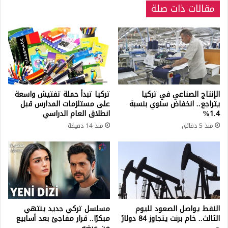
مقالات ذات صلة
وسعر
نصف
وربع
ليرة
الذهب
الإنتاج الصناعي في تركيا
تركيا تبدأ حملة تفتيش واسعة
يتراجع.. انخفاض سنوي بنسبة
على مستلزمات المدارس قبل
1.4%
انطلاق العام الدراسي
منذ 5 دقائق
منذ 14 دقيقة
النفط يواصل الصعود لليوم
مسلسل تركي جديد ينتهي
الثالث.. خام برنت يتجاوز 84 دولارً
مبكرًا.. قرار مفاجئ بعد أسابيع