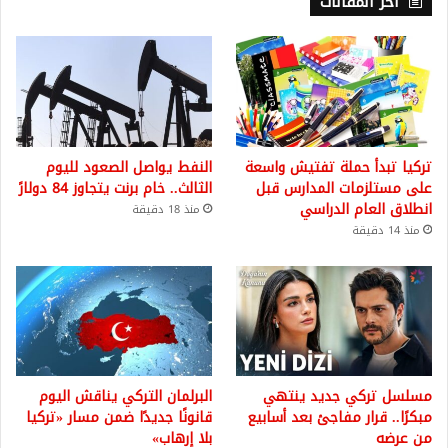
أخر المقالات
تركيا تبدأ حملة تفتيش واسعة
النفط يواصل الصعود لليوم
على مستلزمات المدارس قبل
الثالث.. خام برنت يتجاوز 84 دولارً
انطلاق العام الدراسي
منذ 18 دقيقة
منذ 14 دقيقة
مسلسل تركي جديد ينتهي
البرلمان التركي يناقش اليوم
مبكرًا.. قرار مفاجئ بعد أسابيع
قانونًا جديدًا ضمن مسار «تركيا
من عرضه
بلا إرهاب»