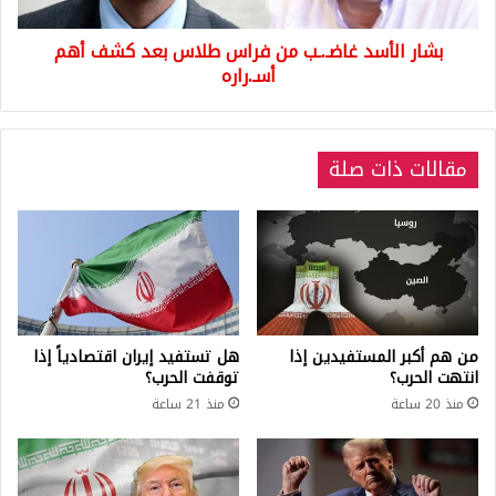
كشف
أهم
بشار الأسد غاضـ.ـب من فراس طلاس بعد كشف أهم
أسـ.راره
أسـ.راره
مقالات ذات صلة
من هم أكبر المستفيدين إذا
هل تستفيد إيران اقتصادياً إذا
انتهت الحرب؟
توقفت الحرب؟
منذ 20 ساعة
منذ 21 ساعة