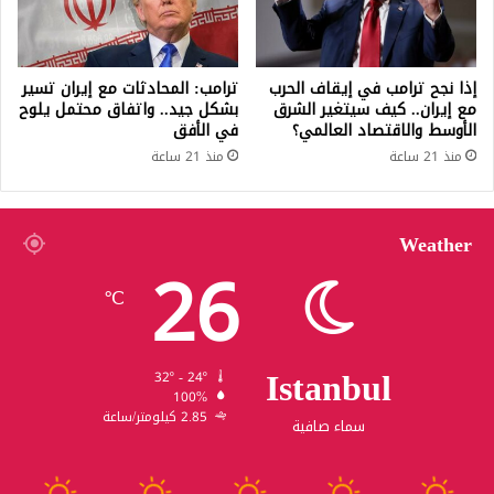
إذا نجح ترامب في إيقاف الحرب
ترامب: المحادثات مع إيران تسير
مع إيران.. كيف سيتغير الشرق
بشكل جيد.. واتفاق محتمل يلوح
الأوسط والاقتصاد العالمي؟
في الأفق
منذ 21 ساعة
منذ 21 ساعة
Weather
26
℃
Istanbul
32º - 24º
100%
2.85 كيلومتر/ساعة
سماء صافية