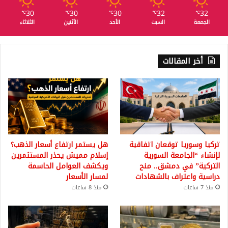
30
30
30
32
32
℃
℃
℃
℃
℃
الجمعة
السبت
الأحد
الأثنين
الثلاثاء
أخر المقالات
تركيا وسوريا توقعان اتفاقية
هل يستمر ارتفاع أسعار الذهب؟
لإنشاء “الجامعة السورية
إسلام مميش يحذر المستثمرين
التركية” في دمشق.. منح
ويكشف العوامل الحاسمة
دراسية واعتراف بالشهادات
لمسار الأسعار
منذ 7 ساعات
منذ 8 ساعات