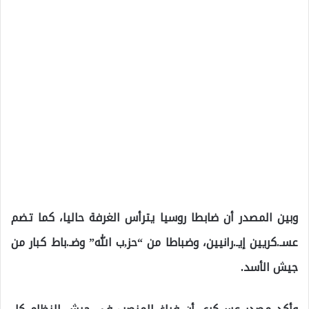
وبين المصدر أن ضابطا روسيا يترأس الغرفة حاليا، كما تضم
عسـ.كريين إيـ.رانيين، وضباطا من “حز,ب الله” وضـ.باط كبار من
جيش الأسد.