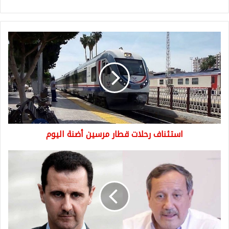
استئناف
رحلات
قطار
مرسين
أضنة
اليوم
استئناف رحلات قطار مرسين أضنة اليوم
بشار
الأسد
غاضـ.ـب
من
فراس
طلاس
بعد