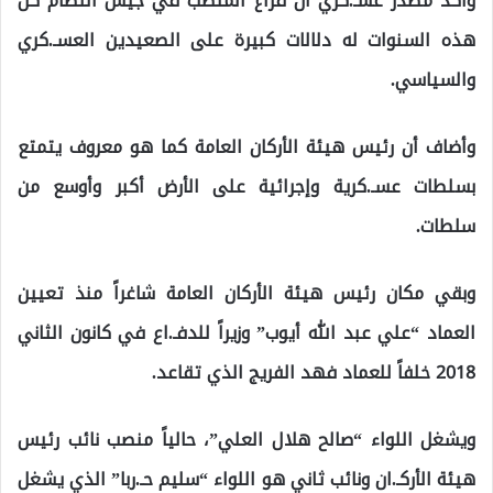
وأكد مصدر عسـ.كري أن فراغ المنصب في جيش النظام كل
هذه السنوات له دلالات كبيرة على الصعيدين العسـ.كري
والسياسي.
وأضاف أن رئيس هيئة الأركان العامة كما هو معروف يتمتع
بسلطات عسـ.كرية وإجرائية على الأرض أكبر وأوسع من
سلطات.
وبقي مكان رئيس هيئة الأركان العامة شاغراً منذ تعيين
العماد “علي عبد الله أيوب” وزيراً للدفـ.اع في كانون الثاني
2018 خلفاً للعماد فهد الفريج الذي تقاعد.
ويشغل اللواء “صالح هلال العلي”، حالياً منصب نائب رئيس
هيئة الأركـ.ان ونائب ثاني هو اللواء “سليم حـ.ربا” الذي يشغل