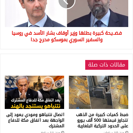
أوقاف
بشار
الأسد
في
روسيا
فضـ.يحة كبيرة بطلها وزير أوقاف بشار الأسد في روسيا
والسفير
السوري
والسفير السوري بموسكو محرج جدا
بموسكو
محرج
جدا
مقالات ذات صلة
ضبط كميات كبيرة من الذهب
اتصال نتنياهو ومودي يعود إلى
تتجاوز قيمتها 500 ألف يورو
الواجهة بعد اتفاق مكة للدفاع
على الحدود التركية البلغارية
المشترك