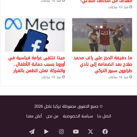
الهدف من التحالف الثلاثي؟
منذ 10 ساعات
منذ 10 ساعات
ما حقيقة الحجز على راتب محمد
ميتا تتلقى غرامة قياسية في
صلاح بعد انضمامه إلى نادي
أوروبا بسبب حماية الأطفال..
طرابزون سبور التركي
والشركة تعلن الطعن بالقرار
منذ 10 ساعات
منذ 10 ساعات
© جميع الحقوق محفوظة تركيا عاجل 2026
اتصل بنا
سياسة الخصوصية
من نحن
أعلن معنا
‫X
فيسبوك
‫YouTube
انستقرام
‏Google
تيلقرام