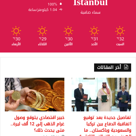
Istanbul
100%
1.04 كيلومتر/ساعة
سماء صافية
30
29
30
31
32
℃
℃
℃
℃
℃
السبت
الأحد
الأثنين
الثلاثاء
الأربعاء
أخر المقالات
تفاصيل جديدة بعد توقيع
خبير اقتصادي يتوقع وصول
اتفاقية الدفاع بين تركيا
غرام الذهب إلى 12 ألف ليرة..
والسعودية وباكستان.. ما
متى يحدث ذلك؟