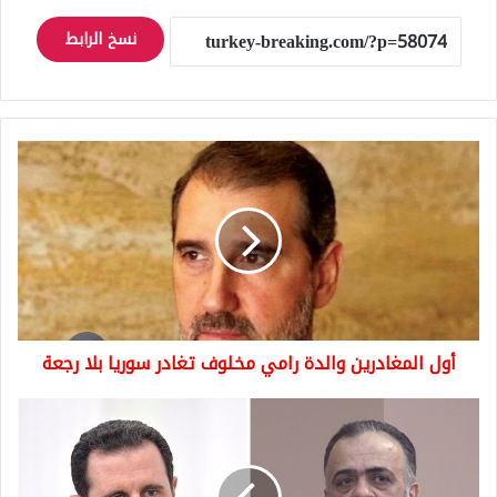
نسخ الرابط
أول
المغادرين
والدة
رامي
مخلوف
تغادر
سوريا
بلا
رجعة
أول المغادرين والدة رامي مخلوف تغادر سوريا بلا رجعة
فضـ.يحة
كبيرة
بطلها
وزير