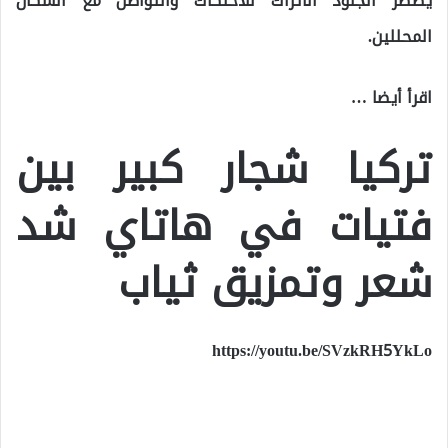
يضطر الجنود الأتراك للاحتكاك والتواصل مع السكان
المحللين.
اقرأ أيضا …
تركيا شجار كبير بين
فتيات في هاتاي شد
شعر وتمزيق ثياب
https://youtu.be/SVzkRH5YkLo