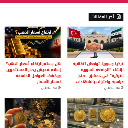
أخر المقالات
تركيا وسوريا توقعان اتفاقية
هل يستمر ارتفاع أسعار الذهب؟
لإنشاء “الجامعة السورية
إسلام مميش يحذر المستثمرين
التركية” في دمشق.. منح
ويكشف العوامل الحاسمة
دراسية واعتراف بالشهادات
لمسار الأسعار
منذ ساعتين
منذ ساعتين