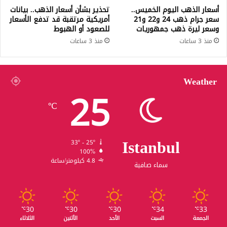
أسعار الذهب اليوم الخميس..
تحذير بشأن أسعار الذهب.. بيانات
سعر جرام ذهب 24 و22 و21
أمريكية مرتقبة قد تدفع الأسعار
وسعر ليرة ذهب جمهوريات
للصعود أو الهبوط
منذ 3 ساعات
منذ 3 ساعات
Weather
25
℃
Istanbul
33º - 25º
100%
4.8 كيلومتر/ساعة
سماء صافية
30
30
30
34
33
℃
℃
℃
℃
℃
الجمعة
السبت
الأحد
الأثنين
الثلاثاء