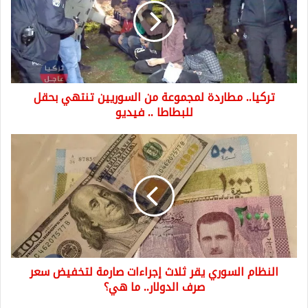
من
السوريين
تنتهي
بحقل
للبطاطا
..
تركيا.. مطاردة لمجموعة من السوريين تنتهي بحقل
فيديو
للبطاطا .. فيديو
النظام
السوري
يقر
ثلاث
إجراءات
صارمة
لتخفيض
سعر
صرف
النظام السوري يقر ثلاث إجراءات صارمة لتخفيض سعر
الدولار..
ما
صرف الدولار.. ما هي؟
هي؟