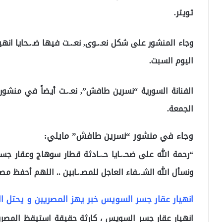
تويتر.
وجاء المنشور على شكل نعـ.ـوى, نعـ.ـت فيها ضـ.ـحايا ا
اليوم السبت.
الفنانة السورية “نسرين طافش”, نعـ.ـت أيضاً في منشو
الجمعة.
وجاء في منشور “نسرين طافش” مايلي:
“‏رحمة 
ونسأل الله الشـ.ـفاء العاجل للمصـ.ـابين .. اللهم أحفظ مصر
انهيار عقار جسر السويس خبر يهز المصريين و يحتل الم
انهيار عقار جسر السويس ، كارثة حقيقة استيقظ المصر