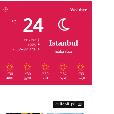
Weather
24
℃
Istanbul
33º - 24º
100%
4.29 كيلومتر/ساعة
سماء صافية
30
30
30
34
33
℃
℃
℃
℃
℃
الجمعة
السبت
الأحد
الأثنين
الثلاثاء
أخر المقالات