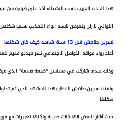
هذا الحدث الغريب حسب النشطاء اكد على ضرورة سن قوانين
اللواتي لا زلن يتعرضن لابشع انواع التعذيب بسبب شكلهن.
نسرين طافش قبل 13 سنة شاهد كيف كان شكلها
أعاد رواد مواقع التواصل الاجتماعي نشر فيديو قديم للمم
وذلك عندما شاركت في مسلسل “​ضيعة ضايعة​” الذي عرض عام 2008 اي قبل 13 سنة
ولفتت نسرين طافش الانظار بهذا المشهد الذي تم تداول
شكلها.
حيث أشار البعض انها كانت جميلة ولكنها تغييرات مع مرو