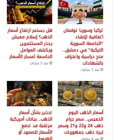
تركيا وسوريا توقعان
هل يستمر ارتفاع أسعار
اتفاقية لإنشاء
الذهب؟ إسلام مميش
“الجامعة السورية
يحذر المستثمرين
التركية” في دمشق..
ويكشف العوامل
منح دراسية واعتراف
الحاسمة لمسار الأسعار
بالشهادات
منذ 3 ساعات
منذ 3 ساعات
أسعار الذهب اليوم
تحذير بشأن أسعار
الخميس.. سعر جرام
الذهب.. بيانات أمريكية
ذهب 24 و22 و21 وسعر
مرتقبة قد تدفع
ليرة ذهب جمهوريات
الأسعار للصعود أو
الهبوط
منذ 4 ساعات