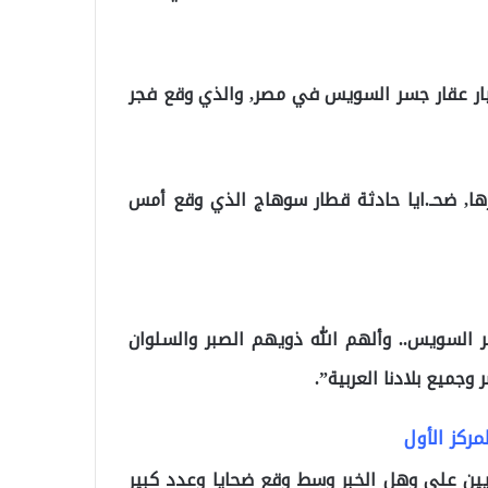
نهيار عقار جسر السويس في مصر, والذي وقع فجر
رها, ضحـ.ايا حادثة قطار سوهاج الذي وقع أمس
الله على ضحـ.ـايا حـ.ـادثة ‎قطار سوهاج وعقار ‎جسر السويس.. وألهم الله ذويهم الصبر والسلوان
 وجميع بلادنا العربية”.
ركز الأول
يين على وهل الخبر وسط وقع ضحايا وعدد كبير