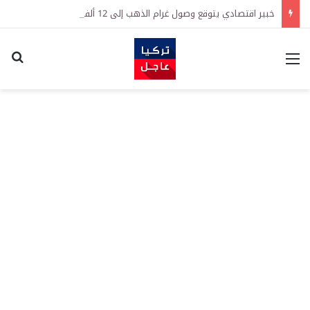
خبير اقتصادي يتوقع وصول غرام الذهب إلى 12 ألف ليرة.. متى يحدث ذلك؟
القائمة
اكت