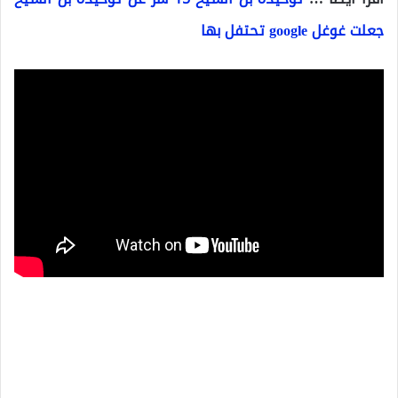
جعلت غوغل google تحتفل بها