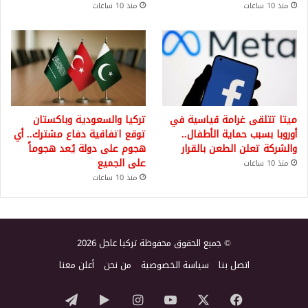
منذ 10 ساعات
منذ 10 ساعات
ميتا تتلقى غرامة قياسية في
تركيا والسعودية وباكستان
أوروبا بسبب حماية الأطفال..
توقع اتفاقية دفاع مشترك.. أي
والشركة تعلن الطعن بالقرار
هجوم على دولة يُعد هجوماً
على الجميع
منذ 10 ساعات
منذ 10 ساعات
© جميع الحقوق محفوظة تركيا عاجل 2026
اتصل بنا
سياسة الخصوصية
من نحن
أعلن معنا
‫X
فيسبوك
‫YouTube
انستقرام
‏Google
تيلقرام