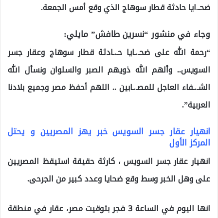
ضحـ.ايا حادثة قطار سوهاج الذي وقع أمس الجمعة.
وجاء في منشور “نسرين طافش” مايلي:
“‏رحمة الله على ضحـ.ـايا حـ.ـادثة ‎قطار سوهاج وعقار ‎جسر
السويس.. وألهم الله ذويهم الصبر والسلوان ونسأل الله
الشـ.ـفاء العاجل للمصـ.ـابين .. اللهم أحفظ مصر وجميع بلادنا
العربية”.
انهيار عقار جسر السويس خبر يهز المصريين و يحتل
المركز الأول
انهيار عقار جسر السويس ، كارثة حقيقة استيقظ المصريين
على وهل الخبر وسط وقع ضحايا وعدد كبير من الجرحى.
انها اليوم في الساعة 3 فجر بتوقيت مصر، عقار في منطقة