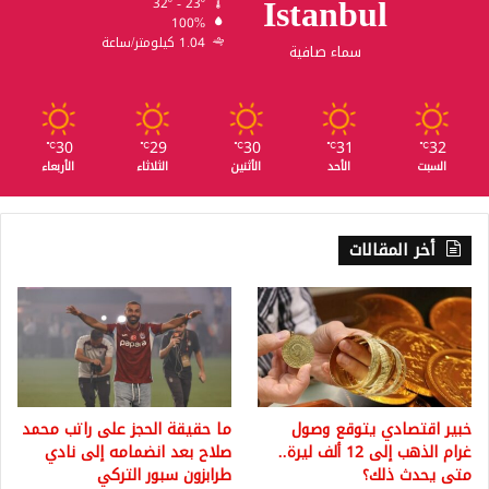
Istanbul
32º - 23º
100%
1.04 كيلومتر/ساعة
سماء صافية
30
29
30
31
32
℃
℃
℃
℃
℃
السبت
الأحد
الأثنين
الثلاثاء
الأربعاء
أخر المقالات
خبير اقتصادي يتوقع وصول
ما حقيقة الحجز على راتب محمد
غرام الذهب إلى 12 ألف ليرة..
صلاح بعد انضمامه إلى نادي
متى يحدث ذلك؟
طرابزون سبور التركي