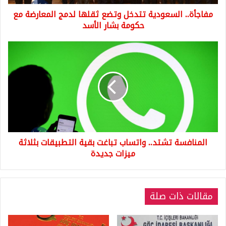
حكومة
مفاجأة.. السعودية تتدخل وتضع ثقلها لدمج المعارضة مع
بشار
الأسد
حكومة بشار الأسد
المنافسة
تشتد..
واتساب
تباغت
بقية
التطبيقات
بثلاثة
ميزات
جديدة
المنافسة تشتد.. واتساب تباغت بقية التطبيقات بثلاثة
ميزات جديدة
مقالات ذات صلة