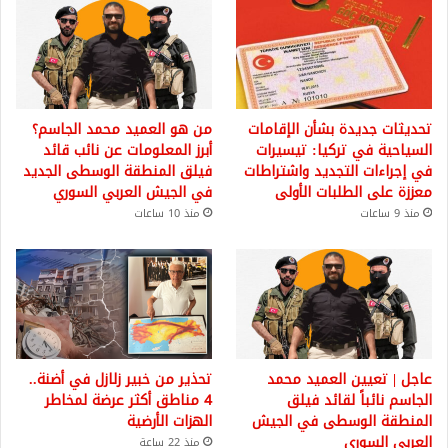
تحديثات جديدة بشأن الإقامات
من هو العميد محمد الجاسم؟
السياحية في تركيا: تيسيرات
أبرز المعلومات عن نائب قائد
في إجراءات التجديد واشتراطات
فيلق المنطقة الوسطى الجديد
معززة على الطلبات الأولى
في الجيش العربي السوري
منذ 9 ساعات
منذ 10 ساعات
عاجل | تعيين العميد محمد
تحذير من خبير زلازل في أضنة..
الجاسم نائباً لقائد فيلق
4 مناطق أكثر عرضة لمخاطر
المنطقة الوسطى في الجيش
الهزات الأرضية
العربي السوري
منذ 22 ساعة