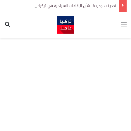
تحديثات جديدة بشأن الإقامات السياحية في تركيا: تيسيرات في إجراءات التجديد واشتراطات معززة على الطلبات الأولى
القائمة
اكت