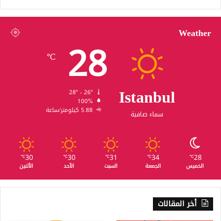
Weather
28
℃
Istanbul
28º - 26º
100%
5.88 كيلومتر/ساعة
سماء صافية
30
30
31
34
28
℃
℃
℃
℃
℃
الخميس
الجمعة
السبت
الأحد
الأثنين
أخر المقالات