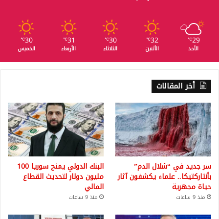
30
31
30
32
29
℃
℃
℃
℃
℃
الأحد
الأثنين
الثلاثاء
الأربعاء
الخميس
أخر المقالات
سر جديد في “شلال الدم”
البنك الدولي يمنح سوريا 100
بأنتاركتيكا.. علماء يكشفون آثار
مليون دولار لتحديث القطاع
حياة مجهرية
المالي
منذ 9 ساعات
منذ 9 ساعات