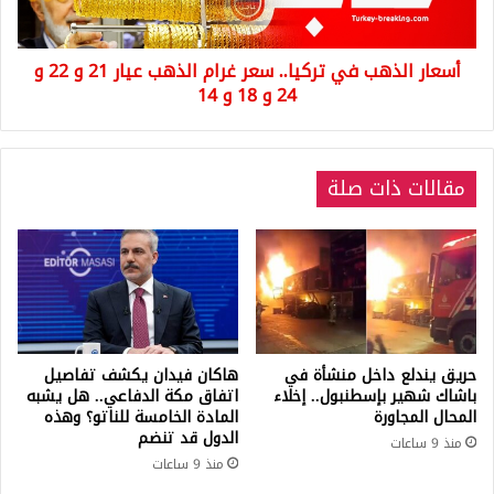
عيار
21
أسعار الذهب في تركيا.. سعر غرام الذهب عيار 21 و 22 و
و
22
24 و 18 و 14
و
24
و
مقالات ذات صلة
18
و
14
حريق يندلع داخل منشأة في
هاكان فيدان يكشف تفاصيل
باشاك شهير بإسطنبول.. إخلاء
اتفاق مكة الدفاعي.. هل يشبه
المحال المجاورة
المادة الخامسة للناتو؟ وهذه
الدول قد تنضم
منذ 9 ساعات
منذ 9 ساعات