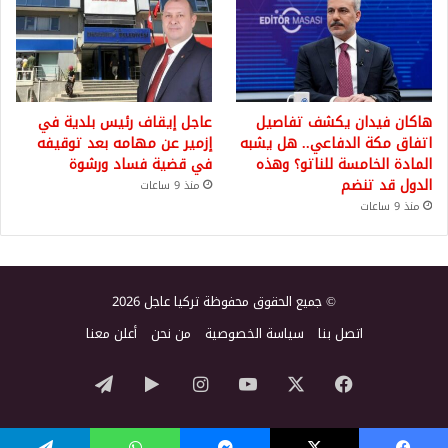
هاكان فيدان يكشف تفاصيل
عاجل إيقاف رئيس بلدية في
اتفاق مكة الدفاعي.. هل يشبه
إزمير عن مهامه بعد توقيفه
المادة الخامسة للناتو؟ وهذه
في قضية فساد ورشوة
الدول قد تنضم
منذ 9 ساعات
منذ 9 ساعات
© جميع الحقوق محفوظة تركيا عاجل 2026
اتصل بنا
سياسة الخصوصية
من نحن
أعلن معنا
‫X
فيسبوك
‫YouTube
انستقرام
‏Google
تيلقرام
Play