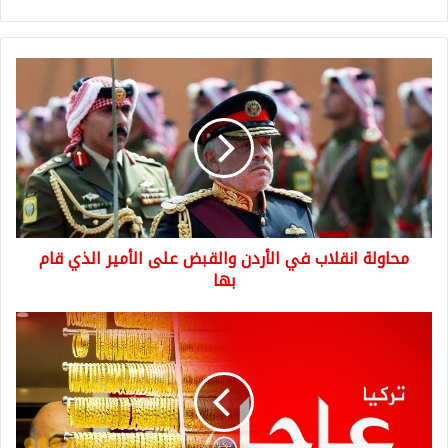
محاولة
انقلاب
في
الأردن
والقبض
على
الأمير
الذي
قام
محاولة انقلاب في الأردن والقبض على الأمير الذي قام
بها
بها
أسعار
الذهب
في
تركيا..
سعر
غرام
الذهب