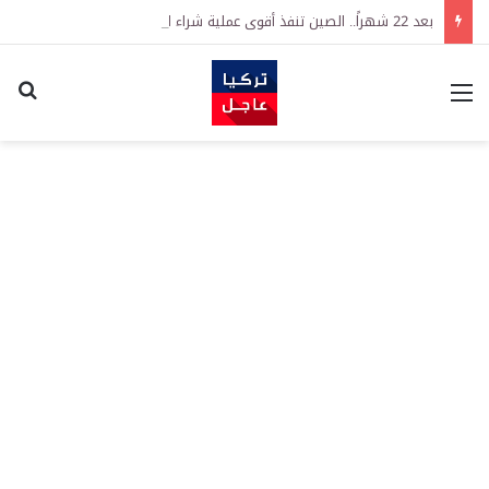
بعد 22 شهراً.. الصين تنفذ أقوى عملية شراء للذهب منذ أكتوبر 2023
القائمة
اكت