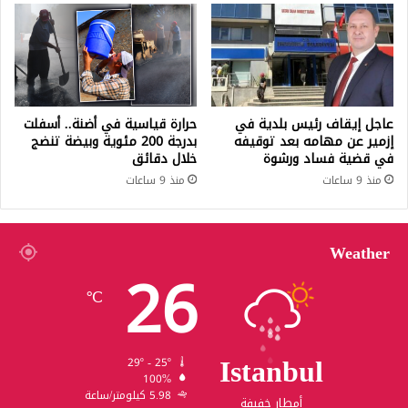
عاجل إيقاف رئيس بلدية في
حرارة قياسية في أضنة.. أسفلت
إزمير عن مهامه بعد توقيفه
بدرجة 200 مئوية وبيضة تنضج
في قضية فساد ورشوة
خلال دقائق
منذ 9 ساعات
منذ 9 ساعات
Weather
26
℃
Istanbul
29º - 25º
100%
5.98 كيلومتر/ساعة
أمطار خفيفة