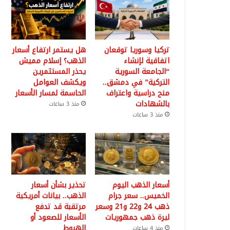
تركيا وسوريا توقعان
هل يستمر ارتفاع أسعار
اتفاقية لإنشاء
الذهب؟ إسلام مميش
“الجامعة السورية
يحذر المستثمرين
التركية” في دمشق..
ويكشف العوامل
منح دراسية واعتراف
الحاسمة لمسار الأسعار
بالشهادات
منذ 3 ساعات
منذ 3 ساعات
أسعار الذهب اليوم
تحذير بشأن أسعار
الخميس.. سعر جرام
الذهب.. بيانات أمريكية
ذهب 24 و22 و21 وسعر
مرتقبة قد تدفع
ليرة ذهب جمهوريات
الأسعار للصعود أو
الهبوط
منذ 4 ساعات