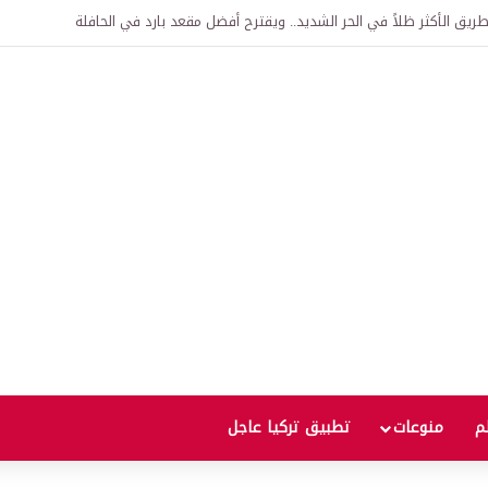
اقية لإنشاء “الجامعة السورية التركية” في دمشق.. منح دراسية واعتراف بالشهادات
لم
منوعات
تطبيق تركيا عاجل