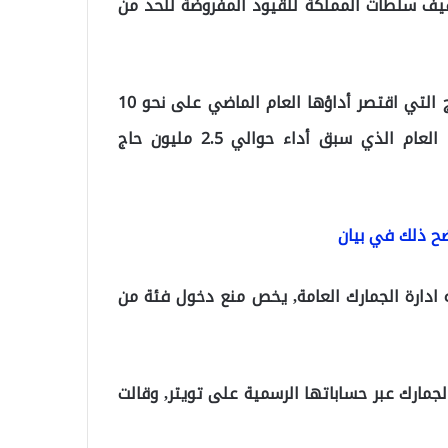
يف سلطات المملكة للقيود المفروضة للحد من
كما شملت الإجراءات الاحترازية غير المسبوقة فريضة الحج التي اقتصر أداؤها العام الماضي على نحو 10
آلاف حاج، جميعهم من داخل المملكة، في حين شهد العام الذي سبق أداء حوالي 2.5 مليون حاج
ضح ذلك في بيان
ته ادارة الجمارك العامة, يخص منع دخول فئة من
لجمارك عبر حساباتها الرسمية على تويتر, وقالت