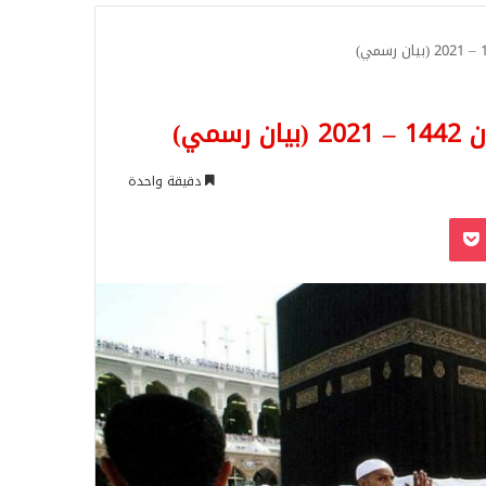
للبحث
مي)
دقيقة واحدة
‫Pocket
Odnoklassn