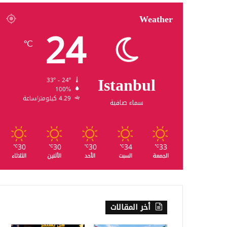
Weather
24
℃
Istanbul
33º - 24º
100%
4.29 كيلومتر/ساعة
سماء صافية
30
30
30
34
33
℃
℃
℃
℃
℃
الجمعة
السبت
الأحد
الأثنين
الثلاثاء
أخر المقالات