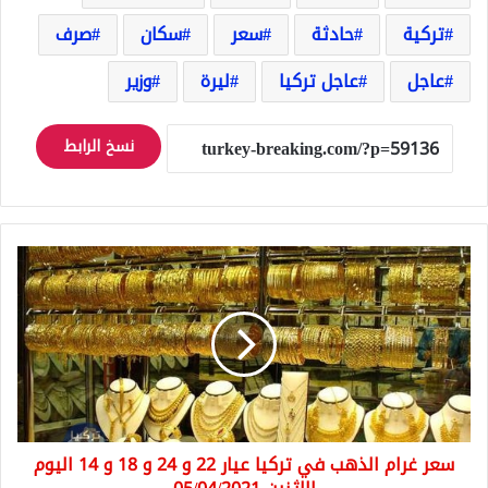
تركية
حادثة
سعر
سكان
صرف
عاجل
عاجل تركيا
ليرة
وزير
نسخ الرابط
سعر
غرام
الذهب
في
تركيا
عيار
22
و
24
سعر غرام الذهب في تركيا عيار 22 و 24 و 18 و 14 اليوم
و
18