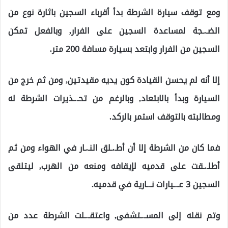
ومع توقف سيارة الشرطة بدأ أقرباء السجين باثارة نوع من
الضـ.ـجة لمساعدة السجين على الفرار, وبالفعل تمكن
السجين من الفرار وابتعد بسيارة مسافة 200 متر.
إلا أنه لم يحسن القيادة كون يديه مقيدتين, ومن ثم خرج من
السيارة وبدأ بالابتعاد, وبالرغم من تحـ.ـذيرات الشرطة له
ومطالبته بالتوقف استمر بالركد.
فما كان من الشرطة إلا أن أطـ.ـلق النـ.ـار في الهواء ومن ثم
أطلـ.ـقت على قدميه لإيقافه ومنعه من الهرب, ليتلقى
السجين 3 عـ.ـيارات نـ.ـارية في قدميه.
وتم نقله إلى المسـ.ـتشفى, واعتقـ.ـلت الشرطة عدد من