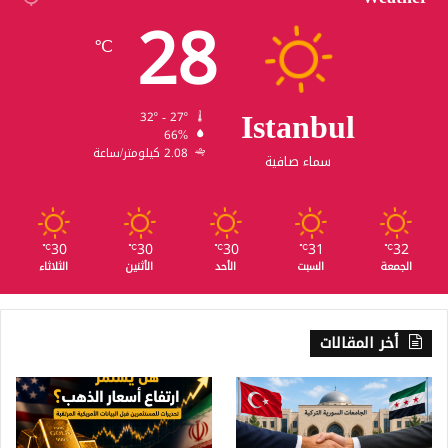
28
℃
Istanbul
32º - 27º
66%
2.08 كيلومتر/ساعة
سماء صافية
30
30
30
31
32
℃
℃
℃
℃
℃
الجمعة
السبت
الأحد
الأثنين
الثلاثاء
أخر المقالات