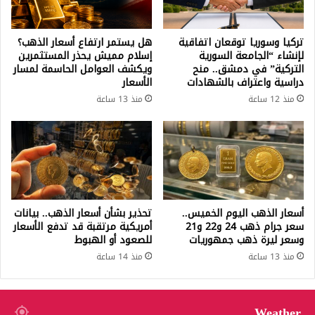
تركيا وسوريا توقعان اتفاقية
هل يستمر ارتفاع أسعار الذهب؟
لإنشاء “الجامعة السورية
إسلام مميش يحذر المستثمرين
التركية” في دمشق.. منح
ويكشف العوامل الحاسمة لمسار
دراسية واعتراف بالشهادات
الأسعار
منذ 12 ساعة
منذ 13 ساعة
أسعار الذهب اليوم الخميس..
تحذير بشأن أسعار الذهب.. بيانات
سعر جرام ذهب 24 و22 و21
أمريكية مرتقبة قد تدفع الأسعار
وسعر ليرة ذهب جمهوريات
للصعود أو الهبوط
منذ 13 ساعة
منذ 14 ساعة
Weather