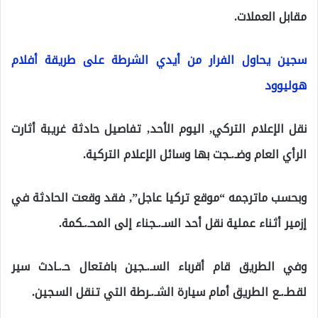
مقابل العملات.
سجين يحاول الفرار من أيدي الشرطة على طريقة أفلام
هوليوود
نقل الإعلام التركي, اليوم الأحد, تفاصيل حادثة غريبة أثارت
الرأي العام وضـ.ـجت بها وسائل الإعلام التركية.
وبحسب ماترجمه “موقع تركيا عاجل”, فقد وقعت الحادثة في
إزمير أثناء عملية نقل أحد السـ.ـجناء إلى المحـ.ـكمة.
وفي الطريق قام أقرباء السـ.ـجين بافتعال حـ.ـادث سير
لقطـ.ـع الطريق أمام سيارة الشـ.ـرطة التي تنقل السجين.