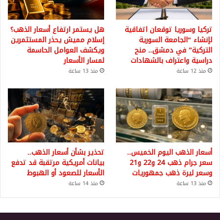
تركيا وسوريا توقعان اتفاقية
هل يستمر ارتفاع أسعار الذهب؟
لإنشاء “الجامعة السورية
إسلام مميش يحذر المستثمرين
التركية” في دمشق.. منح
ويكشف العوامل الحاسمة
دراسية واعتراف بالشهادات
لمسار الأسعار
منذ 12 ساعة
منذ 13 ساعة
أسعار الذهب اليوم الخميس..
تحذير بشأن أسعار الذهب..
سعر جرام ذهب 24 و22 و21
بيانات أمريكية مرتقبة قد تدفع
وسعر ليرة ذهب جمهوريات
الأسعار للصعود أو الهبوط
منذ 13 ساعة
منذ 14 ساعة