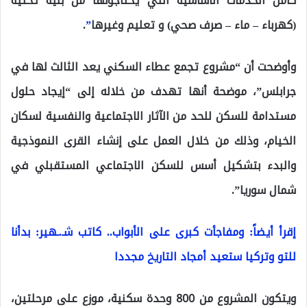
كامل الخدمات الأساسية التي يحتاجونها من بنية تحتية
(كهرباء – ماء – صرف صحي) و تعليم وغيرها
”
.
وأوضحت أن “مشروع تجمع عطاء السكني يعد الثالث لها في
جرابلس”، موضحة أنها تهدف من خلاله إلى “إيجاد حلول
مستدامة للسكن للحد من الآثار الاجتماعية والنفسية لسكان
الخيام، وذلك من خلال العمل على إنشاء القرى النموذجية
والبدء بتشكيل أسس للسكن الاجتماعي المستقبلي في
شمال سوريا”.
إقرأ أيضاً: ومفاجأت كبرى على الأبواب.. كاتب شـ.ـهير: بدأنا
للتو وتركيا ستعيد أمجاد التاريخ مجددا
ويتكون المشروع من 800 وحدة سكنية، موزع على مرحلتين،