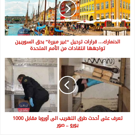
“غير
مبررة”
بحق
السوريين
تواجهها
انتقادات
الدنمارك… قرارات ترحيل “غير مبررة” بحق السوريين
من
الأمم
تواجهها انتقادات من الأمم المتحدة
المتحدة
تعرف
على
أحدث
طرق
التهريب
الى
أوروبا
مقابل
1000
تعرف على أحدث طرق التهريب الى أوروبا مقابل 1000
يورو
..
يورو .. صور
صور