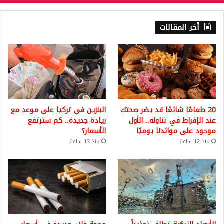
أخر المقالات
20 طعامًا شائعًا قد يضر صحتك
البنزين في تركيا على موعد مع
عند الإفراط في تناوله.. الأول
زيادة جديدة.. كم سترتفع
موجود على موائدنا يوميًا
الأسعار؟
منذ 12 ساعة
منذ 13 ساعة