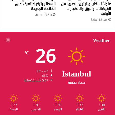
عاجلاً لسكان ولايتين: احذروا من
السجائر بتركيا: تعرف على
الفيضانات والبرق والانهيارات
القائمة الجديدة
الأرضية
منذ 13 ساعة
منذ 13 ساعة
Weather
26
℃
Istanbul
30º - 26º
63%
5.67 كيلومتر/ساعة
سماء صافية
27
30
30
32
30
℃
℃
℃
℃
℃
الأثنين
الثلاثاء
الأربعاء
الخميس
الجمعة