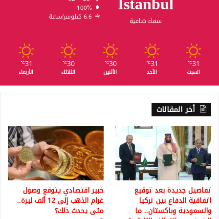
Istanbul
100%
6.6 كيلومتر/ساعة
سماء صافية
31
30
30
31
31
℃
℃
℃
℃
℃
السبت
الأحد
الأثنين
الثلاثاء
الأربعاء
أخر المقالات
تفاصيل جديدة بعد توقيع
خبير اقتصادي يتوقع وصول
اتفاقية الدفاع بين تركيا
غرام الذهب إلى 12 ألف ليرة..
والسعودية وباكستان.. ما
متى يحدث ذلك؟