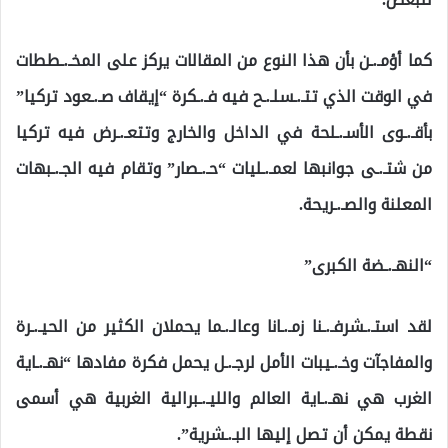
كما أؤمـ.ـن بأن هذا النوع من المقالات يركز على المخـ.ـططات
في الوقت الذي تتـ.ـسلـ.ـح فيه فـ.ـكرة “إيقاف صـ.ـعود تركيا”
بأقـ.ـوى الأسـ.ـلحة في الداخل والخارج وتتعـ.ـرض فيه تركيا
من شتـ.ـى جوانبها لعمـ.ـليات “حـ.ـصار” وتقام فيه الجـ.ـبهات
المعلنة والصـ.ـريحة.
“النهـ.ـضة الكبرى”
لقد استـ.ـشرفـ.ـنا زمـ.ـانا وعالـ.ـما يحملان الكثير من الحيـ.ـرة
والمفاجآت وخـ.ـيبات الأمل لرجـ.ـل يحمل فكرة مفادها “نهـ.ـاية
الغرب هي نهـ.ـاية العالم والليـ.ـبرالية الغربية هي أسمى
نقطة يمكن أن تصل إليها البـ.ـشرية”.