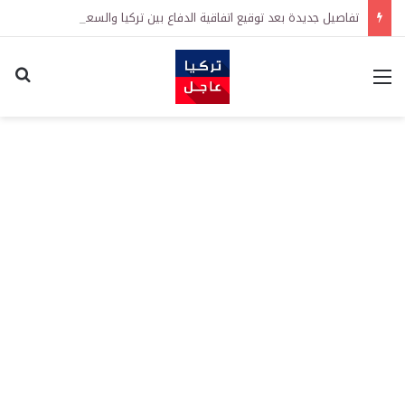
تفاصيل جديدة بعد توقيع اتفاقية الدفاع بين تركيا والسعودية وباكستان.. ما الهدف من التحالف الثلاثي؟
القائمة
اكت