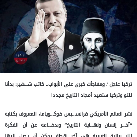
تركيا عاجل / ومفاجأت كبرى على الأبواب.. كاتب شـ.ـهير: بدأنا
للتو وتركيا ستعيد أمجاد التاريخ مجددا
نشر العالم الأمريكي فرانسـ.ـيس فوكـ.ـوياما، المعروف بكتابه
“آخـ.ـر إنسان ونهـ.ـاية التاريخ” وبدفـ.ـاعه عن أن الفكرة
الليـ.ـبرالية الغربية هي آخر نقطة يمكن أن يصل إليها