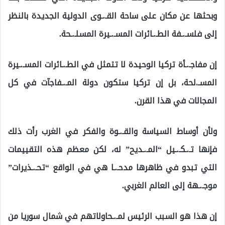
وبحثها عن مكان على ساحة القـ.ـوى الدولية الجديدة بالنظر
إلى فلسـ.ـفة الطـ.ـائرات المسـ.ـيرة المسلـ.ـحة.
إن مفاجـ.ـأة تركيا الوحيدة لا تتمثل في الطـ.ـائرات المسـ.ـيرة
المسـ.لحة، بل إن تركيا ستكون دولة المـ.ـفاجآت في كل
المجالات في هذا القرن.
ولأن أوساط السياسة والقـ.ـوة والفكر في الغرب رأت ذلك
فإنها تـ.ـكـ.ـيل “المـ.ـديح” له، لكن معظم هذه التقييمات
التي تبدو في ظاهرها مدحـ.ـا هي في الواقع “تحـ.ـذيرات”
موجـ.ـهة إلى العالم الغربي.
إن هذا هو السبب الرئيس لمـ.ـحاولاتهم في شمال سوريا من