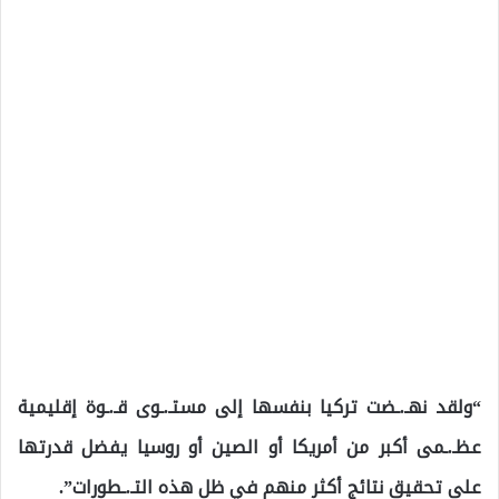
“ولقد نهـ.ـضت تركيا بنفسها إلى مستـ.ـوى قـ.ـوة إقليمية
عظـ.ـمى أكبر من أمريكا أو الصين أو روسيا يفضل قدرتها
على تحقيق نتائج أكثر منهم في ظل هذه التـ.ـطورات”.