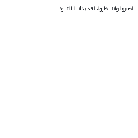
اصبروا وانتـ.ـظروا، لقد بدأنـ.ـا للتـ.ـو!