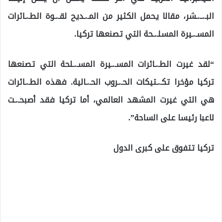
البـ.ــ.ـشر، مقالا يحمل الكثير من المـ.ـديح لقـ.ـوة الطـ.ـائرات
المسـ.ـيرة المسلـ.ـحة التي تصنعها تركيا.
“لقد غيرت الطـ.ـائرات المسـ.ـيرة المسـ.ـلحة التي تصنعها
تركيا مؤخرا تكـ.ـتيكات الحـ.ـروب الحـ.ـالية. فهذه الطـ.ـائرات
هي التي غيرت المشهد العالمي، أما تركيا فقد أصبحـ.ـت
لاعبا رئيسا على الساحة”.
تركيا تتفوق على كبرى الدول