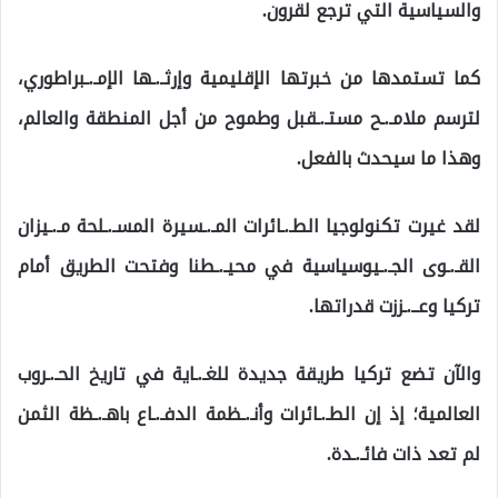
والسياسية التي ترجع لقرون.
كما تستمدها من خبرتها الإقليمية وإرثـ.ـها الإمـ.ـبراطوري،
لترسم ملامـ.ـح مستـ.ـقبل وطموح من أجل المنطقة والعالم،
وهذا ما سيحدث بالفعل.
لقد غيرت تكنولوجيا الطـ.ـائرات المـ.ـسيرة المسـ.ـلحة مـ.ـيزان
القـ.ـوى الجـ.ـيوسياسية في محيـ.ـطنا وفتحت الطريق أمام
تركيا وعــ.ـززت قدراتها.
والآن تضع تركيا طريقة جديدة للغـ.ـاية في تاريخ الحـ.ـروب
العالمية؛ إذ إن الطـ.ـائرات وأنـ.ـظمة الدفـ.ـاع باهـ.ـظة الثمن
لم تعد ذات فائـ.ـدة.