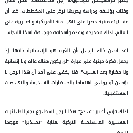
يعتبر فرانسيـ.ـس فوكـ.ـوياما رجل مخـ.ـططات، فكل مقال
وكتاب يؤلـ.ـفه ودراسة يجريها تركز على المخططات. كما أن
عقـ.ـليته مبنية حصرا على الهيـ.ـمنة الأمريكية والغـ.ـربية على
العالم. لذلك فمديحه ونقده وأهدافه موجـ.ـهة لهذا الاتجاه.
لقد آمـ.ـن ذلك الرجـ.ـل بأن الغرب هو الإنـ.ـسانية ذاتها؛ إذ
يحمل فكرة مبنية على عبارة “لن يكون هناك عالم ولا إنسانية
ولا حضارة بعد الغـ.ــرب”. فلا يخفى على أحد أن هذا الرجل لا
يؤمـ.ـن أو يولـ.ـي اهتماما بالحـ.ـضارات القـ.ـديمة والنهـ.ـضات
المستقبلية.
لذلك فإني أعتبر “مـ.ـدح” هذا الرجل لسطـ.ـوع نجم الطـ.ـائرات
المسـ.ـيرة المـ.ـسلحـ.ـة التركية بمثابة “تحـ.ـذيرا” موجها
للبعض.