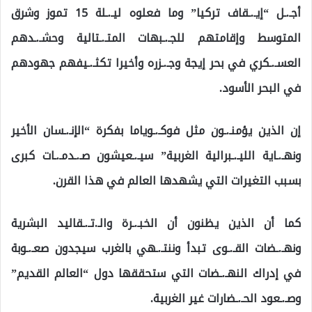
أجـ.ـل “إيـ.ـقاف تركيا” وما فعلوه ليـ.ـلة 15 تموز وشرق
المتوسط وإقامتهم للجـ.ـبهات المتـ.ـتالية وحشـ.ـدهم
العسـ.ـكري في بحر إيجة وجـ.ـزره وأخيرا تكثـ.ـيفهم جهودهم
في البحر الأسود.
إن الذين يؤمنـ.ـون مثل فوكـ.ـوياما بفكرة “الإنـ.ـسان الأخير
ونهـ.ـاية الليـ.ـبرالية الغربية” سيـ.ـعيشون صـ.ـدمـ.ـات كبرى
بسبب التغيرات التي يشهدها العالم في هذا القرن.
كما أن الذين يظنون أن الخبـ.ـرة والـ.تـ.ـقاليد البشرية
ونهـ.ـضات القـ.ـوى تبدأ وننتـ.ـهي بالغرب سيجدون صعـ.ـوبة
في إدراك النهـ.ـضات التي ستحققها دول “العالم القديم”
وصـ.ـعود الحـ.ـضارات غير الغربية.