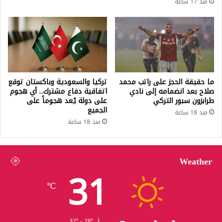
منذ 17 ساعة
ما حقيقة الحجز على راتب محمد
تركيا والسعودية وباكستان توقع
صلاح بعد انضمامه إلى نادي
اتفاقية دفاع مشترك.. أي هجوم
طرابزون سبور التركي
على دولة يُعد هجوماً على
الجميع
منذ 18 ساعة
منذ 18 ساعة
Weather
31
℃
32º - 28º