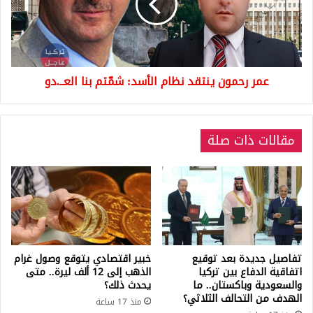
الأسد:
شمّتم
بنا
العــ.دو
عمر رحمون ينتقد نظام الأسد: شمّتم بنا العــ.دو
مقالات ذات صلة
تفاصيل جديدة بعد توقيع
خبير اقتصادي يتوقع وصول غرام
اتفاقية الدفاع بين تركيا
الذهب إلى 12 ألف ليرة.. متى
والسعودية وباكستان.. ما
يحدث ذلك؟
الهدف من التحالف الثلاثي؟
منذ 17 ساعة