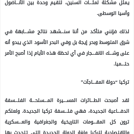
يمثل مشكلة لمئـ.ـات السنين، لتقيم وحدة بين الأنـ.ـاضول
وآسيا الوسطى.
لذلك فإنني متأكد من أننا سنـ.ـشهد نتائج مشـ.ـابهة في
شرق المتوسط وبحر إيجة بل وفي البحر الأسود الذي يبدو أنه
على وشـ.ـك الانفـ.ـجار في أي لحظة هذه الأيام إذا أصبح الأمر
حتـ.ـميا.
تركيا “دولة المفـ.ـاجآت”
لقد أصبحت الطـ.ـائرات المسـ.ـيرة المـ.ـسلحـ.ـة الفلـ.ـسفة
الدفـ.ـاعية الجديدة، فهي فلـ.ـسفة تركيا الجديدة. ولعلكم
ترون كل المقـ.ـومات التاريخية والجغرافية والعـ.ـسكرية
والاقتصادية لتركيا ولغة الدولة الجديدة التي تتحدث بها