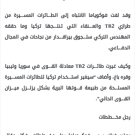
وقد لفت فوكوياما الانتباه إلى الطـ.ـائرات المسـ.ـيرة من
طرازي TB2 والعـ.ـنقاء التي تنتـ.ـجها تركيا وما حققه
المهندس التركي سلـ.ـجوق بيراقـ.ـدار من نجاحات في المجال
الدفـ.ـاعي.
وكيف غيرت طائـ.ـرات TB2 معادلة القـ.ـوى في سوريا وليبيا
وقره باغ، وأضاف “سيغير استـ.ـخدام تركيا للطائرات المسـ.ـيرة
المسلـ.ـحة من طبيعة قـ.ـوتها البرية بشكل يزلـ.ـزل ميـ.ـزان
القـ.ـوى الحالي”.
رجل مخـ.ـططات