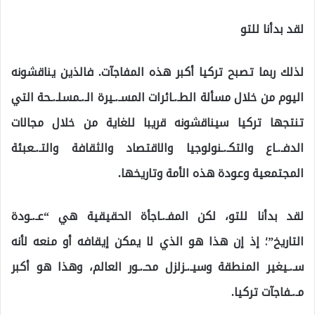
لقد بدأنا للتو
لذلك ربما تصبح تركيا أكبر هذه المفاجآت. فالذين يناقشونه
اليوم من خلال مسألة الطـ.ـائرات المسـ.ـيرة الـ.ـمسلـ.ـحة التي
تنتجها تركيا سيناقشونه قريبا للغاية من خلال مجالات
الدفـ.ـاع والتكـ.ـنولوجيا والاقتصاد والثقافة والتـ.ـعبئة
المجتمعية وعودة هذه الأمة وتاريخها.
لقد بدأنا للتو، لكن المفـ.ـاجأة الحقيقية هي “عـ.ـودة
التاريخ”؛ إذ إن هذا هو الذي لا يمكن إيقافه أو منعه لأنه
سـ.ـيغير المنطقة وسيـ.ـزلزل محـ.ـور العالم، وهذا هو أكبر
مـ.ـفاجآت تركيا.