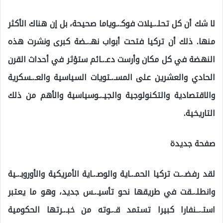
لا شك أن كل تحلـ.ـيلات فوكـ.ـوياما صحيحة، بل إن هناك الأكثر
منها. ذلك أن تركيا فتحت أبواب نهـ.ـضة كبرى ونشرت هذه
النهضة في كل مكان وأرست دعـ.ـائم ستؤثر في أحداث القرن
الحادي والعشرين على المسـ.ـتويات السياسية والعـ.ـسكرية
والاقتصادية والتكنولوجية والجيـ.ـوسياسية والأهم من ذلك
التاريخية.
صفحة جديدة
لقد رفضـ.ـت تركيا الحمـ.ـاية والوصـ.ـاية الأمريكية والأوروبـ.ـية
وانطلـ.ـقت في طريقها نحو تأسيـ.ـس جديد، وهو ما يعتبر
استـ.ــنفارا كبيرا تستمد قـ.ـوته من خبـ.ـرتها الحكومية