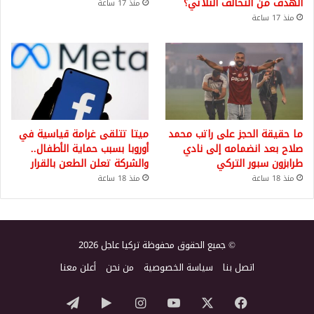
الهدف من التحالف الثلاثي؟
منذ 17 ساعة
منذ 17 ساعة
ما حقيقة الحجز على راتب محمد
ميتا تتلقى غرامة قياسية في
صلاح بعد انضمامه إلى نادي
أوروبا بسبب حماية الأطفال..
طرابزون سبور التركي
والشركة تعلن الطعن بالقرار
منذ 18 ساعة
منذ 18 ساعة
© جميع الحقوق محفوظة تركيا عاجل 2026
اتصل بنا
سياسة الخصوصية
من نحن
أعلن معنا
‫X
فيسبوك
‫YouTube
انستقرام
‏Google
تيلقرام