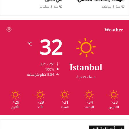
منذ 5 ساعات
منذ 5 ساعات
Weather
32
℃
Istanbul
33º - 25º
100%
5.84 كيلومتر/ساعة
سماء صافية
29
29
31
34
33
℃
℃
℃
℃
℃
الخميس
الجمعة
السبت
الأحد
الأثنين