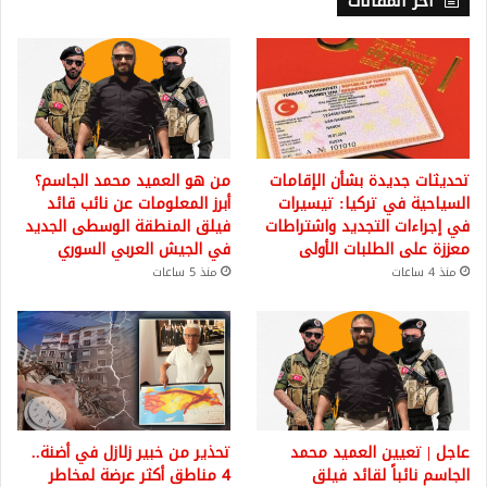
أخر المقالات
تحديثات جديدة بشأن الإقامات
من هو العميد محمد الجاسم؟
السياحية في تركيا: تيسيرات
أبرز المعلومات عن نائب قائد
في إجراءات التجديد واشتراطات
فيلق المنطقة الوسطى الجديد
معززة على الطلبات الأولى
في الجيش العربي السوري
منذ 4 ساعات
منذ 5 ساعات
عاجل | تعيين العميد محمد
تحذير من خبير زلازل في أضنة..
الجاسم نائباً لقائد فيلق
4 مناطق أكثر عرضة لمخاطر