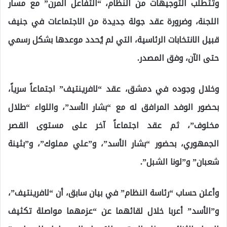
وتتطلب التوجيهات من النظام، “التفاعل المرن” مع مسار
اللجنة، وضرورة عقد جولة جديدة من الاجتماعات في جنيف
قبيل الانتخابات الرئاسية، التي لم يُحدد موعدها بشكل رسمي
حتى الآن، وفق المصدر.
وخلال وجوده في دمشق، عقد “لافرينتيف” اجتماعاً سرياً،
بحضور الوفد المرافق له مع “بشار الأسد”، واللواء “طلال
مخلوف”، ثم عقد اجتماعاً آخر على مستوى القصر
الجمهوري، بحضور “بشار الأسد”، و”علي مملوك”، و”بثينة
شعبان” و”لونا الشبل”.
وأعلن حساب “رئاسة النظام” في بيان سابق، أن “لافرينتيف”،
و”الأسد” أعربا خلال لقائهما عن “عزمهما مواصلة تكثيف