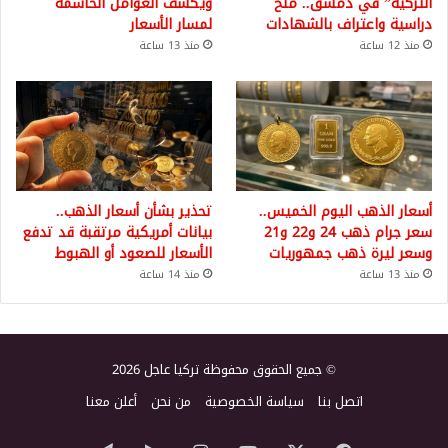
التركية” في دمشق.. منح
ويكشف العوامل الحاسمة
دراسية واعتراف بالشهادات
لمسار الأسعار
منذ 12 ساعة
منذ 13 ساعة
أسعار الذهب اليوم الخميس..
تحذير بشأن أسعار الذهب..
سعر جرام ذهب 24 و22 و21
بيانات أمريكية مرتقبة قد تدفع
وسعر ليرة ذهب جمهوريات
الأسعار للصعود أو الهبوط
منذ 13 ساعة
منذ 14 ساعة
© جميع الحقوق محفوظة تركيا عاجل 2026
اتصل بنا
سياسة الخصوصية
من نحن
أعلن معنا