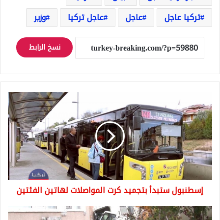
تركيا عاجل
عاجل
عاجل تركيا
وزير
نسخ الرابط
إسطنبول
ستبدأ
بتجميد
كرت
المواصلات
لهاتين
الفئتين
إسطنبول ستبدأ بتجميد كرت المواصلات لهاتين الفئتين
سكان