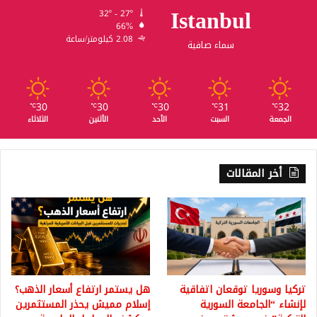
Istanbul
32º - 27º
66%
2.08 كيلومتر/ساعة
سماء صافية
30
30
30
31
32
℃
℃
℃
℃
℃
الجمعة
السبت
الأحد
الأثنين
الثلاثاء
أخر المقالات
تركيا وسوريا توقعان اتفاقية
هل يستمر ارتفاع أسعار الذهب؟
لإنشاء “الجامعة السورية
إسلام مميش يحذر المستثمرين