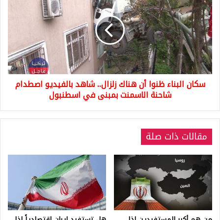
البناء
ظنوا
أن
هناك
زلزال..
شاهد
بالفيديو
اصطدام
سكان البناء ظنوا أن هناك زلزال.. شاهد بالفيديو اصطدام
شاحنة
الاسمنت
شاحنة الاسمنت بمبنى في اسطنبول
بمبنى
في
اسطنبول
مقالات ذات صلة
من هم أكبر المستفيدين إذا
هل تستفيد إيران اقتصادياً إذا