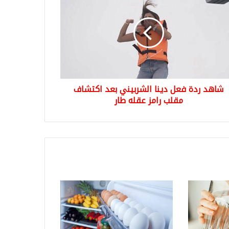
ل
ربيني
شاف
ب
شاهد ردة فعل دينا الشربيني بعد اكتشاف
ه
مقلب رامز عقله طار