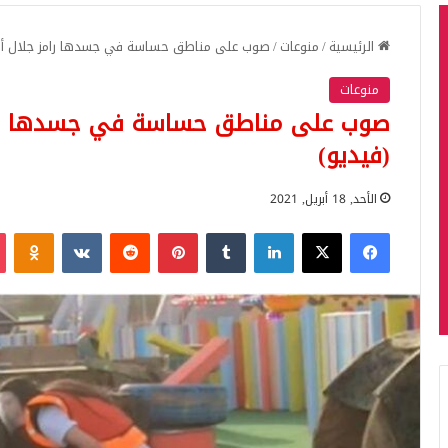
الرئيسية
/
منوعات
/
صوب على مناطق حساسة في جسدها رامز جلال أم
منوعات
صوب على مناطق حساسة في جسدها رام
(فيديو)
الأحد, 18 أبريل, 2021
فيسبوك
‫X
لينكدإن
بينتيريست
iki