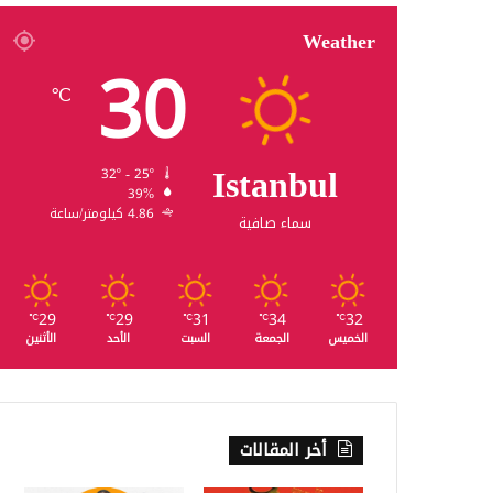
Weather
30
℃
Istanbul
32º - 25º
39%
4.86 كيلومتر/ساعة
سماء صافية
29
29
31
34
32
℃
℃
℃
℃
℃
الخميس
الجمعة
السبت
الأحد
الأثنين
أخر المقالات