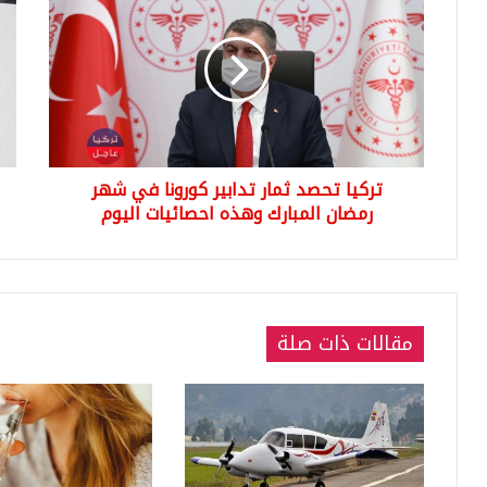
تحصد
ردة
ثمار
فع
تدابير
دينا
كورونا
الش
في
بعد
شهر
اكت
رمضان
مقل
المبارك
رامز
تركيا تحصد ثمار تدابير كورونا في شهر
وهذه
عقل
احصائيات
رمضان المبارك وهذه احصائيات اليوم
طار
اليوم
مقالات ذات صلة