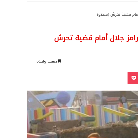
للبحث
ام قضية تحرش (فيديو)
ز جلال أمام قضية تحرش
دقيقة واحدة
‫Pocket
Odnoklassn