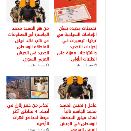
تحديثات جديدة بشأن
من هو العميد محمد
الإقامات السياحية في
الجاسم؟ أبرز المعلومات
تركيا: تيسيرات في
عن نائب قائد فيلق
إجراءات التجديد
المنطقة الوسطى
واشتراطات معززة على
الجديد في الجيش
الطلبات الأولى
العربي السوري
منذ 3 ساعات
منذ 4 ساعات
عاجل | تعيين العميد
تحذير من خبير زلازل في
محمد الجاسم نائباً
أضنة.. 4 مناطق أكثر
لقائد فيلق المنطقة
عرضة لمخاطر الهزات
الوسطى في الجيش
الأرضية
العربي السوري
منذ 15 ساعة