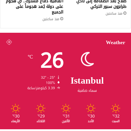
صلاح بعد انضمامه إلى نادي
اتفاقية دفاع مشترك.. أي هجوم
طرابزون سبور التركي
على دولة يُعد هجوماً على
الجميع
منذ ساعتين
منذ ساعتين
Weather
26
℃
Istanbul
32º - 25º
100%
3.39 كيلومتر/ساعة
سماء صافية
30
29
31
30
32
℃
℃
℃
℃
℃
السبت
الأحد
الأثنين
الثلاثاء
الأربعاء