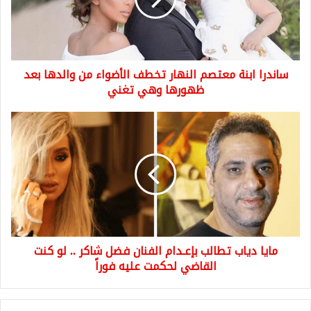
تخطف
الأضواء
من
والدها
بعد
ساندرا ابنة معتصم النهار تخطف الأضواء من والدها بعد
ظهورها
وهي
ظهورها وهي تغني
تغني
مايا
دياب
تطالب
بإعـدام
الفنان
فضل
شاكر
..
لو
مايا دياب تطالب بإعـدام الفنان فضل شاكر .. لو كنت
كنت
القاضي
القاضي لحكمت عليه فوراً
لحكمت
عليه
فوراً