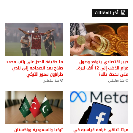
أخر المقالات
خبير اقتصادي يتوقع وصول
ما حقيقة الحجز على راتب محمد
غرام الذهب إلى 12 ألف ليرة..
صلاح بعد انضمامه إلى نادي
متى يحدث ذلك؟
طرابزون سبور التركي
منذ ساعتين
منذ ساعتين
ميتا تتلقى غرامة قياسية في
تركيا والسعودية وباكستان