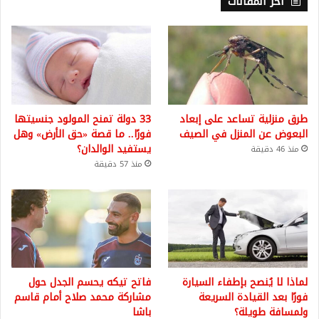
أخر المقالات
طرق منزلية تساعد على إبعاد
33 دولة تمنح المولود جنسيتها
البعوض عن المنزل في الصيف
فورًا.. ما قصة «حق الأرض» وهل
يستفيد الوالدان؟
منذ 46 دقيقة
منذ 57 دقيقة
لماذا لا يُنصح بإطفاء السيارة
فاتح تيكه يحسم الجدل حول
فورًا بعد القيادة السريعة
مشاركة محمد صلاح أمام قاسم
ولمسافة طويلة؟
باشا