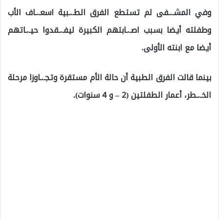
وفي المشـ.ـفى لم تستطع الفرق الطـ.ـبية اسعـ.ـاف الأب
وطفلته أيضا بسبب اصـ.ـابتهم الكبيرة ليفـ.ـقدوا حيـ.ـاتهم
أيضا مع ابنته الأولى.
بينما قالت الفرق الطبية أن حالة الأم مستقرة وتجـ.ـاوزا مرحلة
الخـ.ـطر، أعمار الطفلتين (2 – و 4 سنوات).