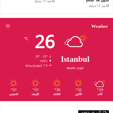
الدول قد تنضم
منذ 17 ساعة
منذ 17 ساعة
Weather
26
℃
Istanbul
29º - 25º
100%
7.9 كيلومتر/ساعة
غيوم متفرقة
31
31
30
32
29
℃
℃
℃
℃
℃
الأحد
الأثنين
الثلاثاء
الأربعاء
الخميس