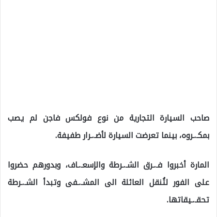
صاحب السيارة التجارية من نوع فولكس فاجن لم يصب
بمكـ.ـروه، بينما تعرضت السيارة لأضـ.ـرار طفيفة.
المارة أخبروا فـ.ـرق الشـ.ـرطة والإسعـ.ـاف، وبدورهم حضروا
على الفور لتُنقل العائلة الى المشـ.ـفى وتبدأ الشـ.ـرطة
تحقـ.ـيقاتها.