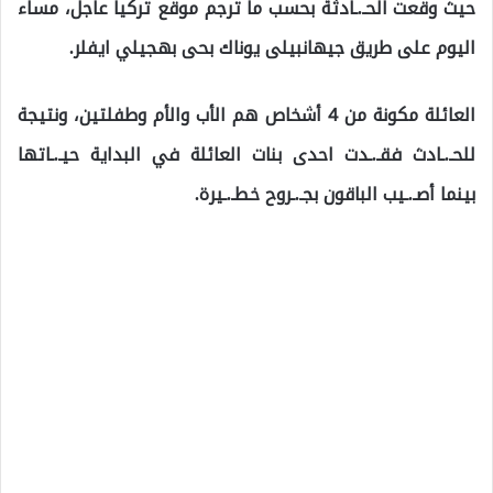
حيث وقعت الحـ.ـادثة بحسب ما ترجم موقع تركيا عاجل، مساء
اليوم على طريق جيهانبيلى يوناك بحى بهجيلي ايفلر.
العائلة مكونة من 4 أشخاص هم الأب والأم وطفلتين، ونتيجة
للحـ.ـادث فقـ.ـدت احدى بنات العائلة في البداية حيـ.ـاتها
بينما أصـ.ـيب الباقون بجـ.ـروح خطـ.ـيرة.