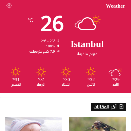
Weather
26
℃
Istanbul
29º - 25º
100%
7.9 كيلومتر/ساعة
غيوم متفرقة
31
31
30
32
29
℃
℃
℃
℃
℃
الأحد
الأثنين
الثلاثاء
الأربعاء
الخميس
أخر المقالات