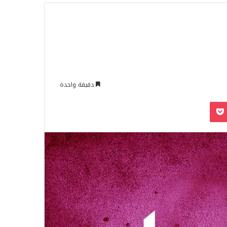
للبحث
دقيقة واحدة
‫Pocket
Odnoklassn