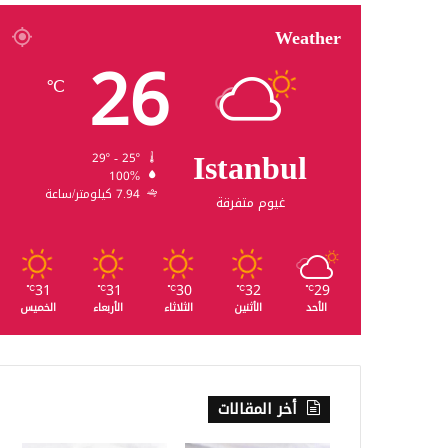
Weather
26
℃
Istanbul
29º - 25º
100%
7.94 كيلومتر/ساعة
غيوم متفرقة
31
31
30
32
29
℃
℃
℃
℃
℃
الأحد
الأثنين
الثلاثاء
الأربعاء
الخميس
أخر المقالات