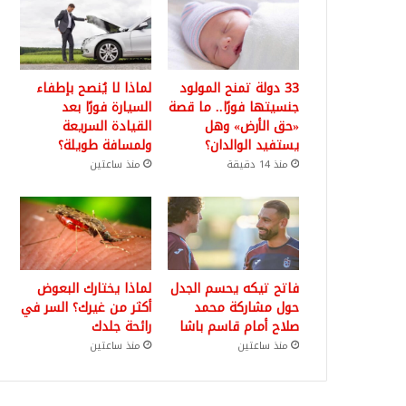
33 دولة تمنح المولود
لماذا لا يُنصح بإطفاء
جنسيتها فورًا.. ما قصة
السيارة فورًا بعد
«حق الأرض» وهل
القيادة السريعة
يستفيد الوالدان؟
ولمسافة طويلة؟
منذ 14 دقيقة
منذ ساعتين
فاتح تيكه يحسم الجدل
لماذا يختارك البعوض
حول مشاركة محمد
أكثر من غيرك؟ السر في
صلاح أمام قاسم باشا
رائحة جلدك
منذ ساعتين
منذ ساعتين