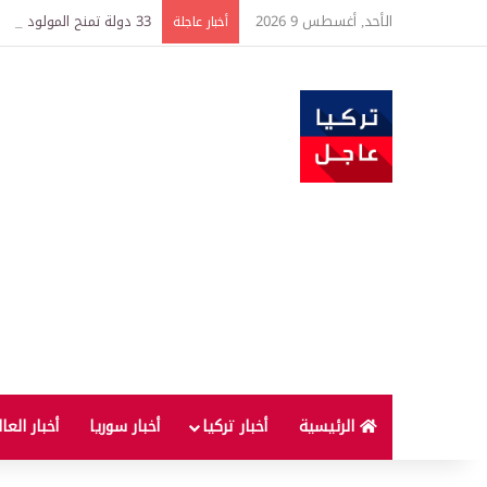
الأحد, أغسطس 9 2026
33 دولة تمنح المولود جنسيتها فورًا.. ما قصة «حق الأرض» وهل يستفيد الوالدان؟
أخبار عاجلة
الرئيسية
أخبار تركيا
أخبار سوريا
أخبار العا