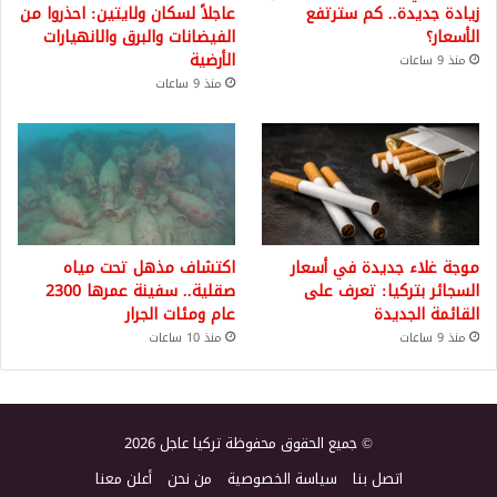
زيادة جديدة.. كم سترتفع
عاجلاً لسكان ولايتين: احذروا من
الأسعار؟
الفيضانات والبرق والانهيارات
الأرضية
منذ 9 ساعات
منذ 9 ساعات
موجة غلاء جديدة في أسعار
اكتشاف مذهل تحت مياه
السجائر بتركيا: تعرف على
صقلية.. سفينة عمرها 2300
القائمة الجديدة
عام ومئات الجرار
منذ 9 ساعات
منذ 10 ساعات
© جميع الحقوق محفوظة تركيا عاجل 2026
اتصل بنا
سياسة الخصوصية
من نحن
أعلن معنا