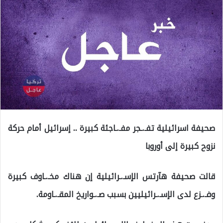
صحيفة اسرائيلية تفـ.ـجر مفـ.ـاجئة كبيرة .. إسرائيل أمام حركة
نزوح كبيرة إلى أوروبا
قالت صحيفة هآرتس الإسـ.ـرائيلية إن هناك مخـ.ـاوف كبيرة
وفـ.ـزع لدى الإسـ.ـرائيليين بسبب صـ.ـواريخ المقـ.ـاومة.