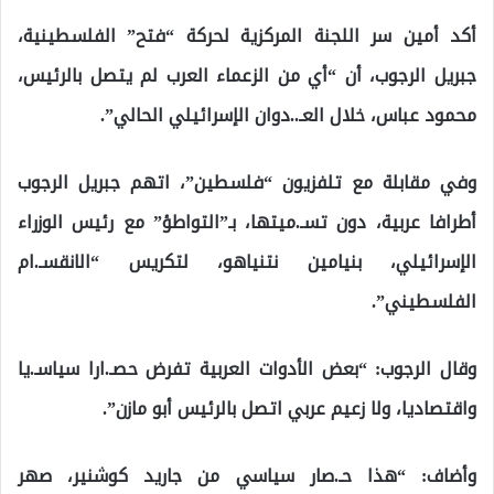
أكد أمين سر اللجنة المركزية لحركة “فتح” الفلسطينية،
جبريل الرجوب، أن “أي من الزعماء العرب لم يتصل بالرئيس،
محمود عباس، خلال العـ..دوان الإسرائيلي الحالي”.
وفي مقابلة مع تلفزيون “فلسطين”، اتهم جبريل الرجوب
أطرافا عربية، دون تسـ.ميتها، بـ”التواطؤ” مع رئيس الوزراء
الإسرائيلي، بنيامين نتنياهو، لتكريس “الانقسـ.ام
الفلسطيني”.
وقال الرجوب: “بعض الأدوات العربية تفرض حصـ.ارا سياسـ.يا
واقتصاديا، ولا زعيم عربي اتصل بالرئيس أبو مازن”.
وأضاف: “هذا حـ.صار سياسي من جاريد كوشنير، صهر