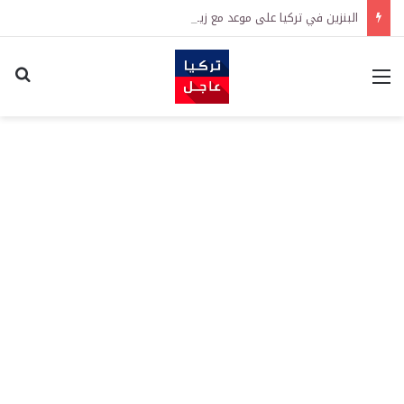
البنزين في تركيا على موعد مع زيادة جديدة.. كم سترتفع الأسعار؟
القائمة
اكت