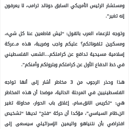
ومستشار الرئيس الأمريكي السابق دونالد ترامب، لا يعرفون
إنه تغير”.
وتوجه للزعماء العرب بالقول: “ليش قاطعين عنا كل شيء،
ومسكرين تلفوناتكم؟ عليكم واجب وضريبة، هذه مـ.عركة
إسلامية مسيحية تدافع عن كرامتكم…الشعب الفلسطيني
في خط الدفاع الأول عن كرامتكم وبترولكم وأمنكم”.
هذا وحذر الرجوب من 3 مخاطر أشار إلى أنها تواجه
الفلسطينيين في المرحلة الحالية، موضحا أن هذه المخاطر
هي: “تكريس الانق.سام، إغلاق باب الحوار، محاولة تغير
الن.ظام السياسي”، مؤكدا أن حركة “فتح” لديها “تشخيص
افتراضي بأن نتنياهو واليمين الإسرائيلي سيسعى إلى