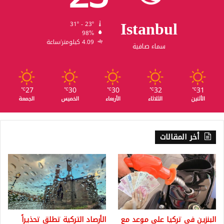
Istanbul
31º - 23º
98%
4.09 كيلومتر/ساعة
سماء صافية
27
30
30
32
31
℃
℃
℃
℃
℃
الأثنين
الثلاثاء
الأربعاء
الخميس
الجمعة
أخر المقالات
البنزين في تركيا على موعد مع
الأرصاد التركية تطلق تحذيراً