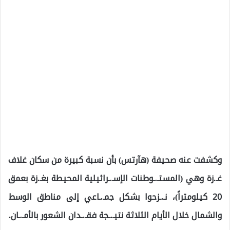
وكشفت عنه صحيفة (هآرتس) بأن نسبة كبيرة من سكان غلاف
غـ.زة وهي (المستـ.ـوطنات الإسـ.ـرائيلية المحيطة بغـ.زة بعمق
20 كيلومتراً)، نـ.ـزحوا بشكل جمـ.ـاعي إلى مناطق الوسط
والشمال خلال الأيام الثلاثة نتيـ.ـجة فقـ.ـدان الشعور بالأمـ.ـان.