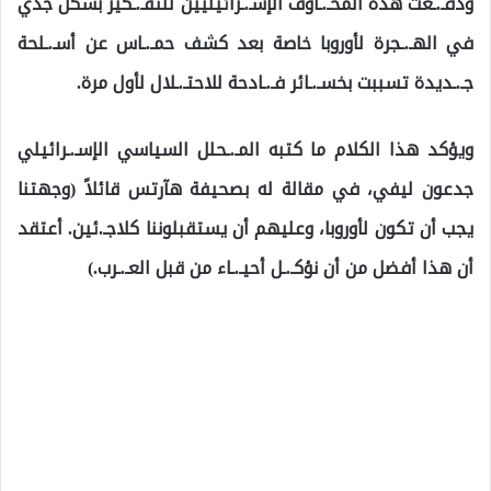
ودفـ.ـعت هذه المخـ.ـاوف الإسـ.ـرائيليين للتفـ.ـكير بشكل جدي
في الهـ.ـجرة لأوروبا خاصة بعد كشف حمـ.ـاس عن أسـ.ـلحة
جـ.ـديدة تسببت بخسـ.ـائر فـ.ـادحة للاحتـ.ـلال لأول مرة.
ويؤكد هذا الكلام ما كتبه المـ.ـحلل السياسي الإسـ.ـرائيلي
جدعون ليفي، في مقالة له بصحيفة هآرتس قائلاً (وجهتنا
يجب أن تكون لأوروبا، وعليهم أن يستقبلوننا كلاجـ.ئين. أعتقد
أن هذا أفضل من أن نؤكـ.ـل أحيـ.ـاء من قبل العـ.ـرب.)