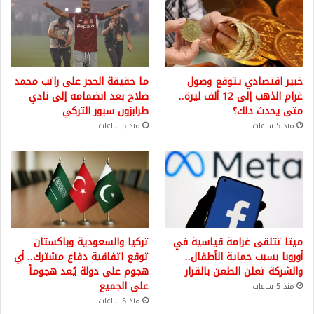
خبير اقتصادي يتوقع وصول
ما حقيقة الحجز على راتب محمد
غرام الذهب إلى 12 ألف ليرة..
صلاح بعد انضمامه إلى نادي
متى يحدث ذلك؟
طرابزون سبور التركي
منذ 5 ساعات
منذ 5 ساعات
ميتا تتلقى غرامة قياسية في
تركيا والسعودية وباكستان
أوروبا بسبب حماية الأطفال..
توقع اتفاقية دفاع مشترك.. أي
والشركة تعلن الطعن بالقرار
هجوم على دولة يُعد هجوماً
على الجميع
منذ 5 ساعات
منذ 5 ساعات