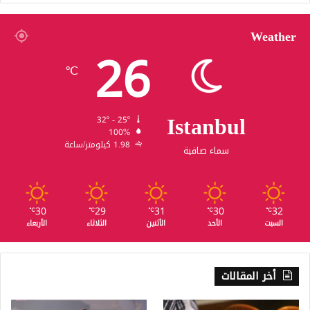
Weather
26
℃
Istanbul
32º - 25º
100%
1.98 كيلومتر/ساعة
سماء صافية
30
29
31
30
32
℃
℃
℃
℃
℃
السبت
الأحد
الأثنين
الثلاثاء
الأربعاء
أخر المقالات