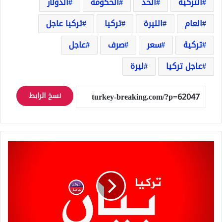
التركية
الحد
الحكومة
الدولار
العام
الليرة
تركيا
تركيا عاجل
تركية
سعر
صرف
عاجل
عاجل تركيا
ليرة
نسخ الرابط
عاجل
بيان
لوزارة
الداخلية
التركية
تعلن
فيه
عن