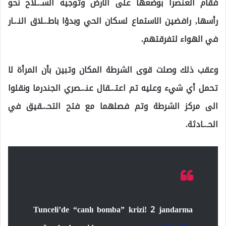
فقام العنصراً بوضعها على الأرض وتوجيه السـ.ـلاح نحو
رأسها, رافضين الاستماع لسكان الحي وبدؤا باطـ.ـلاق النـ.ـار
في الهواء لتفرقتهم.
وعقب ذلك وصلت قوى الشرطة المكان وتبين بأن المرأة لا
تحمل أي شيء وعليه تم اعتـ.ـقال عنـ.ـصري الجندرما ونقلوا
الى مركز الشرطة وتم فصلهما مع فتح التحـ.ـقيق في
الحـ.ـادثة.
Tunceli’de “canlı bomba” krizi! 2 jandarma