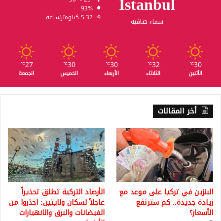
Istanbul
93%
5.32 كيلومتر/ساعة
سماء صافية
27
30
30
32
30
℃
℃
℃
℃
℃
الأثنين
الثلاثاء
الأربعاء
الخميس
الجمعة
أخر المقالات
البنزين في تركيا على موعد مع
الأرصاد التركية تطلق تحذيراً
زيادة جديدة.. كم سترتفع
عاجلاً لسكان ولايتين: احذروا من
الأسعار؟
الفيضانات والبرق والانهيارات