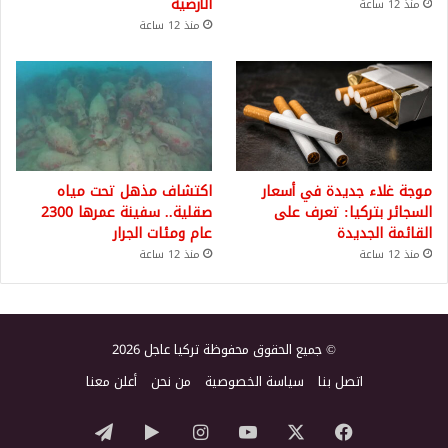
الأرضية
منذ 12 ساعة
منذ 12 ساعة
موجة غلاء جديدة في أسعار
اكتشاف مذهل تحت مياه
السجائر بتركيا: تعرف على
صقلية.. سفينة عمرها 2300
القائمة الجديدة
عام ومئات الجرار
منذ 12 ساعة
منذ 12 ساعة
© جميع الحقوق محفوظة تركيا عاجل 2026
اتصل بنا
سياسة الخصوصية
من نحن
أعلن معنا
‫X
فيسبوك
‫YouTube
انستقرام
‏Google
تيلقرام