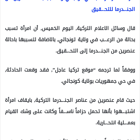
الجنـ.ـدرما للتحـ.ـقيق
قال وسائل الاعلام التركية, اليوم الخميس, أن امرأة تسبب
بحالة من الرعـ.ـب في ولاية تونجالي, بالاضافة لتسببها باحالة
عنصرين من الجنـ.ـدرما إلى التحـ.ـقيق.
ووفقاً لما ترجمه “موقع تركيا عاجل”, فقد وقعت الحادثة,
في حي جمهوريات بولاية كونجالي.
حيث قام عنصرين من عناصر الجنـ.ـدرما التركية, بايقاف امرأة
اشتبـ.ـهوا بأنها تحمل حزاماً ناسـ.ـفاً وكانت على وشك القيام
بعمـ.ـلية انتحـ.ـارية.