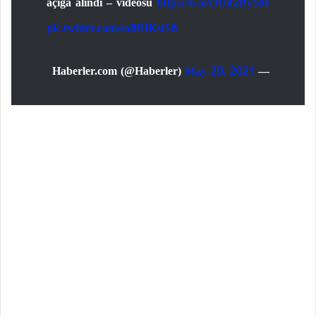
açığa alındı – videosu
https://t.co/cfUif2By5M
pic.twitter.com/so8fHKstS6
May 20, 2021
— Haberler.com (@Haberler)