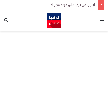
البنزين في تركيا على موعد مع زيادة جديدة.. كم سترتفع الأسعار؟
القائمة
اكت