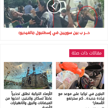
سوريين
في
إسطنبول
(بالفيديو)
حـ.ـر ب بين سوريين في إسطنبول (بالفيديو)
مقالات ذات صلة
البنزين في تركيا على موعد مع
الأرصاد التركية تطلق تحذيراً
زيادة جديدة.. كم سترتفع
عاجلاً لسكان ولايتين: احذروا من
الأسعار؟
الفيضانات والبرق والانهيارات
الأرضية