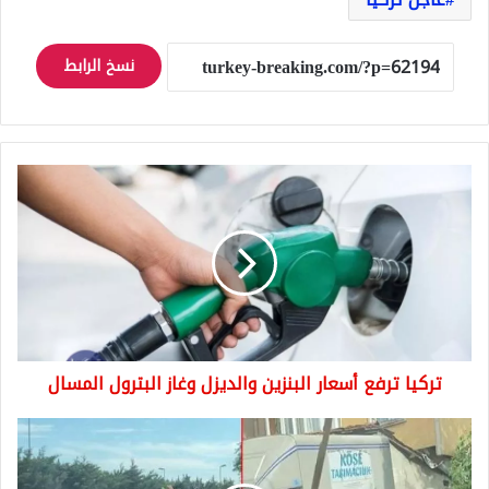
نسخ الرابط
تركيا
ترفع
أسعار
البنزين
والديزل
وغاز
البترول
المسال
تركيا ترفع أسعار البنزين والديزل وغاز البترول المسال
حـ.ـر
ب
بين