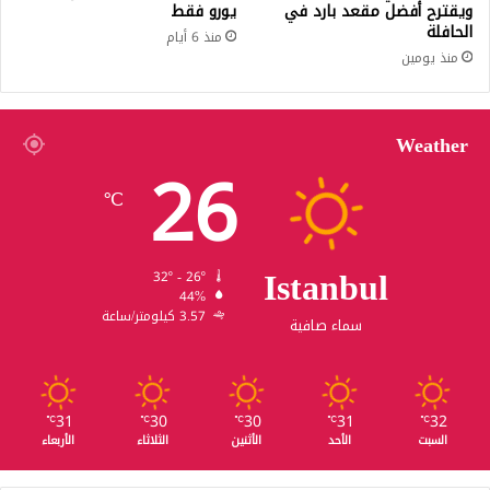
ويقترح أفضل مقعد بارد في
يورو فقط
الحافلة
منذ 6 أيام
منذ يومين
Weather
26
℃
Istanbul
32º - 26º
44%
3.57 كيلومتر/ساعة
سماء صافية
31
30
30
31
32
℃
℃
℃
℃
℃
السبت
الأحد
الأثنين
الثلاثاء
الأربعاء