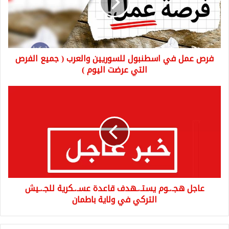
للسوريين
والعرب
(
جميع
الفرص
فرص عمل في اسطنبول للسوريين والعرب ( جميع الفرص
التي
عرضت
التي عرضت اليوم )
اليوم
)
عاجل
هجـ.ـوم
يستـ.ـهدف
قاعدة
عسـ.ـكرية
للجـ.ـيش
التركي
في
ولاية
عاجل هجـ.ـوم يستـ.ـهدف قاعدة عسـ.ـكرية للجـ.ـيش
باطمان
التركي في ولاية باطمان