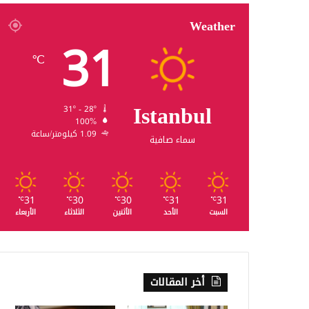
Weather
31
℃
Istanbul
31º - 28º
100%
1.09 كيلومتر/ساعة
سماء صافية
31
30
30
31
31
℃
℃
℃
℃
℃
السبت
الأحد
الأثنين
الثلاثاء
الأربعاء
أخر المقالات