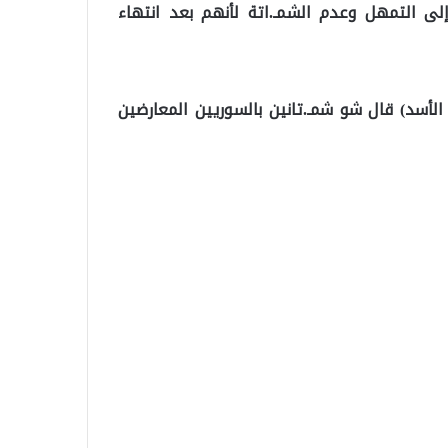
لى التمهل وعدم الشمـ.اتة لأنهم بعد انتهاء
 الأسد) قال شو شمـ.تانين بالسوريين المعارضين