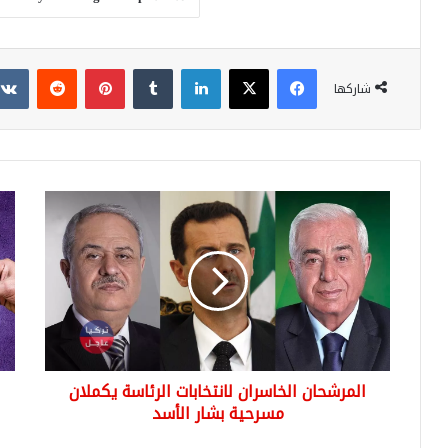
فيسبوك
‫X
لينكدإن
بينتيريست
شاركها
المرشحان
عاج
الخاسران
اللي
لانتخابات
التر
الرئاسة
مقا
يكملان
الدو
مسرحية
وبق
بشار
الع
الأسد
الي
الج
المرشحان الخاسران لانتخابات الرئاسة يكملان
مسرحية بشار الأسد