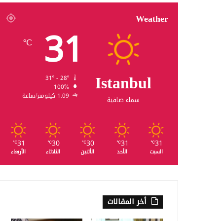
Weather
31
℃
Istanbul
31º - 28º
100%
1.09 كيلومتر/ساعة
سماء صافية
31
30
30
31
31
℃
℃
℃
℃
℃
السبت
الأحد
الأثنين
الثلاثاء
الأربعاء
أخر المقالات