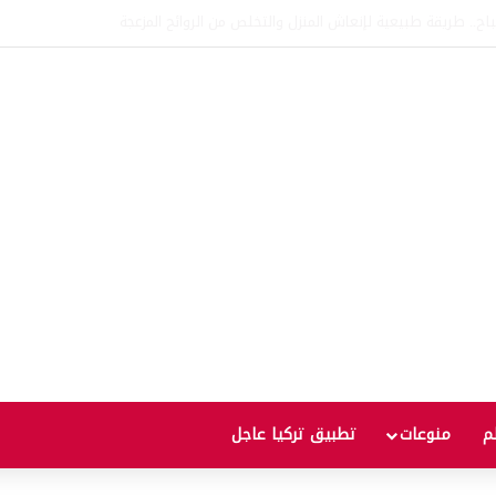
اتفاقية الدفاع بين تركيا والسعودية وباكستان.. ما الهدف من التحالف الثلاثي؟
لم
منوعات
تطبيق تركيا عاجل