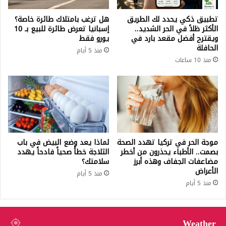
تطبيق ذكي يحدد لك الطريق
هل ترغب بامتلاك طائرة خاصة؟
الأكثر ظلاً في الحر الشديد..
إسبانيا تعرض طائرة للبيع بـ 10
ويقترح أفضل مقعد بارد في
يورو فقط
الحافلة
منذ 5 أيام
منذ 10 ساعات
موجة الحر في تركيا تهدد الصحة
لماذا يعد وضع البيض في باب
بصمت.. الأطباء يحذرون من أخطر
الثلاجة خطأً صحياً فادحاً يهدد
مضاعفات الجفاف وهذه أبرز
سلامتك؟
الأعراض
منذ 5 أيام
منذ 5 أيام
Weather