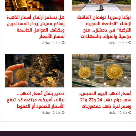
تركيا وسوريا توقعان اتفاقية
هل يستمر ارتفاع أسعار الذهب؟
لإنشاء “الجامعة السورية
إسلام مميش يحذر المستثمرين
التركية” في دمشق.. منح
ويكشف العوامل الحاسمة
دراسية واعتراف بالشهادات
لمسار الأسعار
منذ 10 ساعات
منذ 11 ساعة
أسعار الذهب اليوم الخميس..
تحذير بشأن أسعار الذهب..
سعر جرام ذهب 24 و22 و21
بيانات أمريكية مرتقبة قد تدفع
وسعر ليرة ذهب جمهوريات
الأسعار للصعود أو الهبوط
منذ 12 ساعة
منذ 12 ساعة