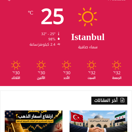
25
℃
Istanbul
32º - 25º
98%
2.4 كيلومتر/ساعة
سماء صافية
30
30
30
32
32
℃
℃
℃
℃
℃
الجمعة
السبت
الأحد
الأثنين
الثلاثاء
أخر المقالات