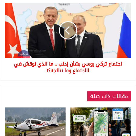
اجتماع
تركي
روسي
بشأن
إدلب
..
ما
الذي
نوقش
اجتماع تركي روسي بشأن إدلب .. ما الذي نوقش في
في
الاجتماع
الاجتماع وما نتائجه؟!
وما
نتائجه؟!
مقالات ذات صلة