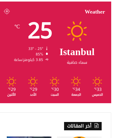
Weather
25
℃
Istanbul
33º - 25º
85%
3.85 كيلومتر/ساعة
سماء صافية
29
29
30
34
33
℃
℃
℃
℃
℃
الخميس
الجمعة
السبت
الأحد
الأثنين
أخر المقالات