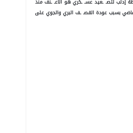
ة إدلب لتصـ ـعيد عسـ ـكري هو الأعـ ـنف منذ
خصاً خلال الأسبوع الماضي بسبب عودة القصـ ـف البري والجوي على