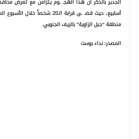
الجدير بالذكر أن هذا الهجـ ـوم يتزامن مع تعرض محافظ
أسابيع، حيث قضـ ـى قرابة الـ20 ش
منطقة “جبل الزاوية” بالريف الجنوبي.
المصدر: نداء بوست