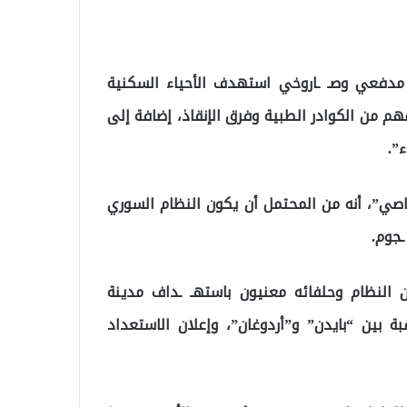
مدفعي وصـ ـاروخي استهدف الأحياء السكنية
ى إلى سقـ ـوط 19 ضحـ ـية، نصفهم من الكوادر الطبية وفرق الإنقاذ، إضافة إلى
اصي”، أنه من المحتمل أن يكون النظام السوري
ـجوم.
النظام وحلفائه معنيون باستهـ ـداف مدينة
 بين “بايدن” و”أردوغان”، وإعلان الاستعداد