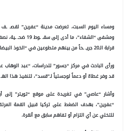
ومساء اليوم السبت، تعرضت مدينة “عفرين” لقصـ ـف 
ومشفى “الشفاء”، ما أد
قرابة الـ20 جريـ ـحاً من بينهم متطوعين في “الخوذ البيضاء”.
ورأى الباحث في مركز “جسور” للدراسات، “عبد الوهاب ع
قد وفر غطاءً أو دعماً لوجستياً لـ”قسد”، لتنفيذ هذا الهـ 
وأشار “عاصي” في تغريدة على موقع “تويتر” إلى أن 
“عفرين”، بهدف الضغط على تركيا قبيل القمة المرتقبة
للتخلي عن أي التزام أو تفاهم سابق مع أنقرة.