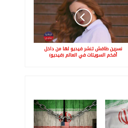
نسرين طافش تنشر فيديو لها من داخل
أفخم السويتات في العالم (فيديو)