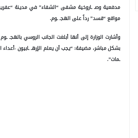
مدفعية وصـ ـاروخية مشفى “الشفاء” في مدينة “عفرين
مواقع “قسد” رداً على الهجـ ـوم.
وأشارت الوزارة إلى أنها أبلغت الجانب الروسي بالهجـ ـوم
بشكل مباشر، مضيفة: “يجب أن يعلم الإرهـ ـابيون -أعداء 
ـمات”.