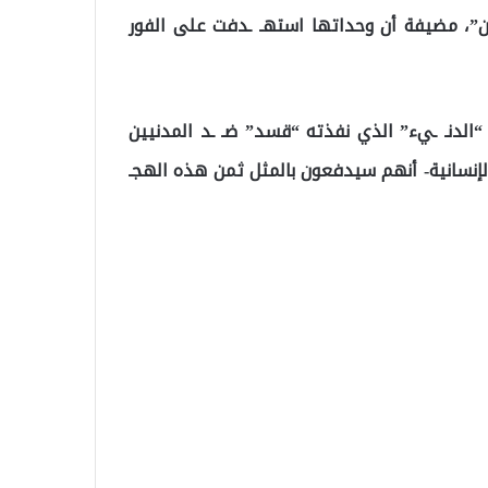
”، مضيفة أن وحداتها استهـ ـدفت على الفور
 “الدنـ ـيء” الذي نفذته “قسد” ضـ ـد المدنيين
الإنسانية- أنهم سيدفعون بالمثل ثمن هذه الهجـ