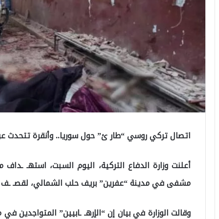
اتصال تركي روسي “طار ئ” حول سوريا.. وأنقرة تتحدث عن
أعلنت وزارة الدفاع التركية، اليوم السبت، استهـ ـداف
مشفى في مدينة “عفرين” بريف حلب الشمالي، لقصـ ـف أدى
وقالت الوزارة في بيان إن “الإرهـ ـابيين” المتواجدين 