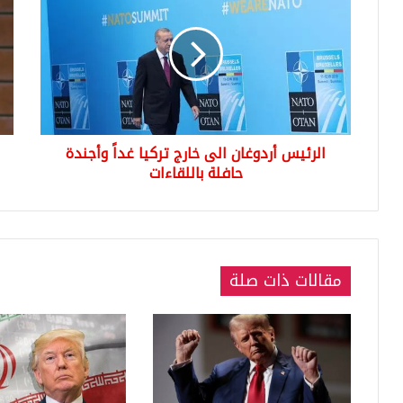
ل
س
ر
ر
ئ
ي
ي
ن
س
ط
أ
ا
ر
ف
د
ش
الرئيس أردوغان الى خارج تركيا غداً وأجندة
و
ت
حافلة باللقاءات
غ
ن
ا
ش
ن
ر
ا
ف
ل
ي
ى
د
مقالات ذات صلة
خ
ي
ا
و
ر
ل
ج
ه
ت
ا
ر
م
ك
ن