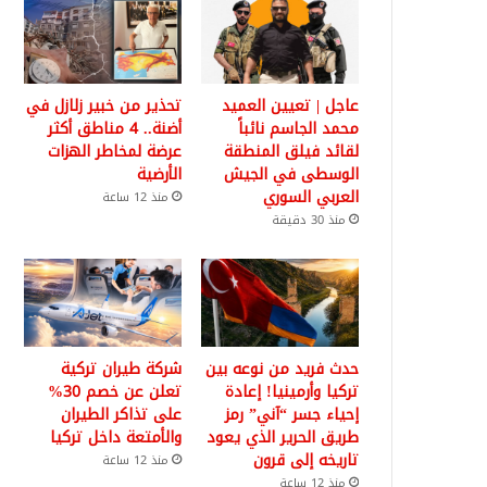
عاجل | تعيين العميد
تحذير من خبير زلازل في
محمد الجاسم نائباً
أضنة.. 4 مناطق أكثر
لقائد فيلق المنطقة
عرضة لمخاطر الهزات
الوسطى في الجيش
الأرضية
العربي السوري
منذ 12 ساعة
منذ 30 دقيقة
حدث فريد من نوعه بين
شركة طيران تركية
تركيا وأرمينيا! إعادة
تعلن عن خصم 30%
إحياء جسر “آني” رمز
على تذاكر الطيران
طريق الحرير الذي يعود
والأمتعة داخل تركيا
تاريخه إلى قرون
منذ 12 ساعة
منذ 12 ساعة