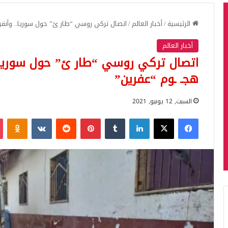
الرئيسية
/
أخبار العالم
/
اتصال تركي روسي “طار ئ” حول سوريا.. وأنقرة
أخبار العالم
اتصال تركي روسي “طار ئ” حول سوريا..
هجـ ـوم “عفرين”
السبت, 12 يونيو, 2021
فيسبوك
‫X
لينكدإن
‏Tumblr
بينتيريست
‏Reddit
‏VKontakte
Odnoklassniki