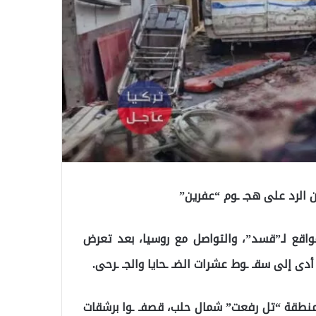
 الرد على هجـ ـوم “عفرين”
 مواقع لـ”قسد”، والتواصل مع روسيا، بعد تعرض
 إلى سقـ ـوط عشرات الضـ ـحايا والجـ ـرحى.
في منطقة “تل رفعت” شمال حلب، قصفـ ـوا برشقات