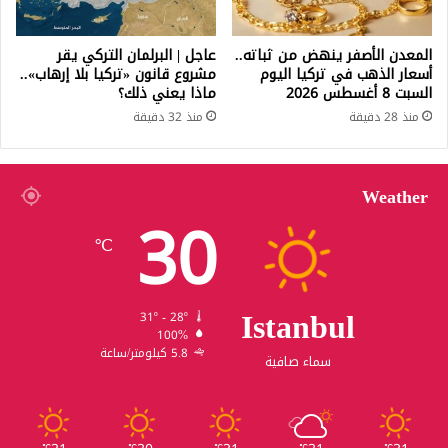
المعدن الأصفر ينهض من ثباته..
عاجل | البرلمان التركي يقر
أسعار الذهب في تركيا اليوم
مشروع قانون «تركيا بلا إرهاب»..
السبت 8 أغسطس 2026
ماذا يعني ذلك؟
منذ 28 دقيقة
منذ 32 دقيقة
Weather
30
℃
Istanbul
31º - 28º
100%
5.8 كيلومتر/ساعة
سماء صافية
℃
℃
℃
℃
℃