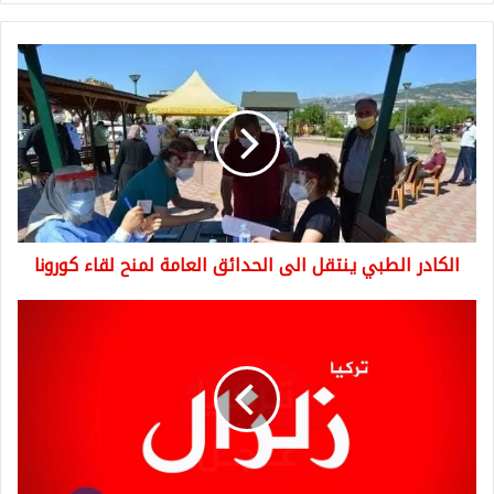
الكادر
الطبي
ينتقل
الى
الحدائق
العامة
لمنح
لقاء
كورونا
الكادر الطبي ينتقل الى الحدائق العامة لمنح لقاء كورونا
زلزال
بقوة
4.5
درجات
يضرب
ولاية
غربي
البلاد