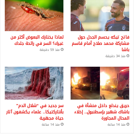
فاتح تيكه يحسم الجدل حول
لماذا يختارك البعوض أكثر من
مشاركة محمد صلاح أمام قاسم
غيرك؟ السر في رائحة جلدك
باشا
منذ 59 دقيقة
منذ 34 دقيقة
حريق يندلع داخل منشأة في
سر جديد في “شلال الدم”
باشاك شهير بإسطنبول.. إخلاء
بأنتاركتيكا.. علماء يكشفون آثار
المحال المجاورة
حياة مجهرية
منذ 14 ساعة
منذ 14 ساعة