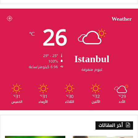
Weather
26
℃
Istanbul
29º - 25º
100%
6.96 كيلومتر/ساعة
غيوم متفرقة
31
31
30
32
29
℃
℃
℃
℃
℃
الأحد
الأثنين
الثلاثاء
الأربعاء
الخميس
أخر المقالات