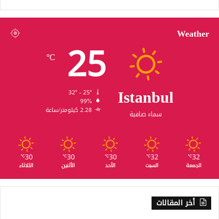
Weather
25
℃
Istanbul
32º - 25º
99%
2.28 كيلومتر/ساعة
سماء صافية
30
30
30
32
32
℃
℃
℃
℃
℃
الجمعة
السبت
الأحد
الأثنين
الثلاثاء
أخر المقالات