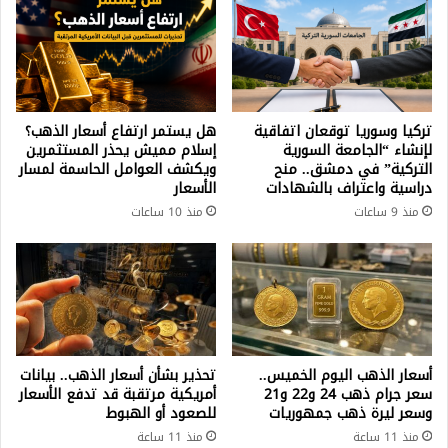
تركيا وسوريا توقعان اتفاقية
هل يستمر ارتفاع أسعار الذهب؟
لإنشاء “الجامعة السورية
إسلام مميش يحذر المستثمرين
التركية” في دمشق.. منح
ويكشف العوامل الحاسمة لمسار
دراسية واعتراف بالشهادات
الأسعار
منذ 9 ساعات
منذ 10 ساعات
أسعار الذهب اليوم الخميس..
تحذير بشأن أسعار الذهب.. بيانات
سعر جرام ذهب 24 و22 و21
أمريكية مرتقبة قد تدفع الأسعار
وسعر ليرة ذهب جمهوريات
للصعود أو الهبوط
منذ 11 ساعة
منذ 11 ساعة