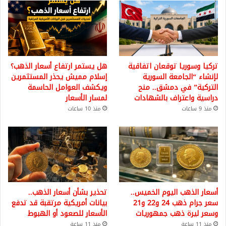
تركيا وسوريا توقعان اتفاقية
هل يستمر ارتفاع أسعار الذهب؟
لإنشاء “الجامعة السورية
إسلام مميش يحذر المستثمرين
التركية” في دمشق.. منح
ويكشف العوامل الحاسمة
دراسية واعتراف بالشهادات
لمسار الأسعار
منذ 9 ساعات
منذ 10 ساعات
أسعار الذهب اليوم الخميس..
تحذير بشأن أسعار الذهب..
سعر جرام ذهب 24 و22 و21
بيانات أمريكية مرتقبة قد تدفع
وسعر ليرة ذهب جمهوريات
الأسعار للصعود أو الهبوط
منذ 11 ساعة
منذ 11 ساعة