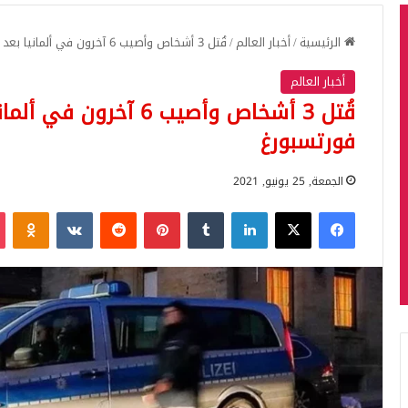
الرئيسية
/
أخبار العالم
/
قُتل 3 أشخاص وأصيب 6 آخرون في ألمانيا بعد حادثة طعن في فورتسبورغ
أخبار العالم
قُتل 3 أشخاص وأصيب 6 آ
فورتسبورغ
الجمعة, 25 يونيو, 2021
فيسبوك
‫X
لينكدإن
بينتيريست
iki