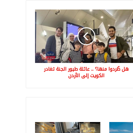
دوا
ا؟
ة
ر
ة
در
ويت
هل طُردوا منها؟ .. عائلة طيور الجنة تغادر
دن
الكويت إلى الأردن