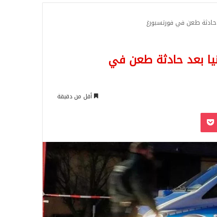
للبحث
خرون في ألمانيا بعد حادثة طعن في
أقل من دقيقة
‫Pocket
Odnoklassn