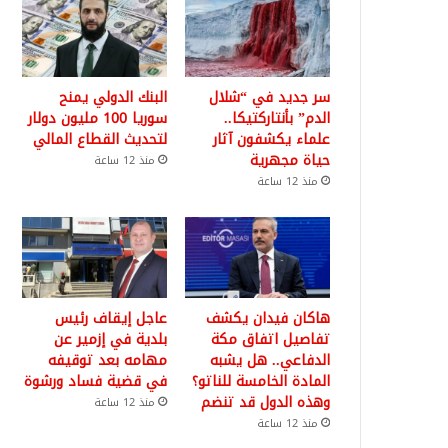
سر جديد في “شلال
البنك الدولي يمنح
الدم” بأنتاركتيكا..
سوريا 100 مليون دولار
علماء يكشفون آثار
لتحديث القطاع المالي
حياة مجهرية
منذ 12 ساعة
منذ 12 ساعة
هاكان فيدان يكشف
عاجل إيقاف رئيس
تفاصيل اتفاق مكة
بلدية في إزمير عن
الدفاعي.. هل يشبه
مهامه بعد توقيفه
المادة الخامسة للناتو؟
في قضية فساد ورشوة
وهذه الدول قد تنضم
منذ 12 ساعة
منذ 12 ساعة