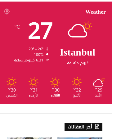
Weather
27
℃
Istanbul
29º - 26º
100%
6.31 كيلومتر/ساعة
غيوم متفرقة
30
31
30
32
29
℃
℃
℃
℃
℃
الأحد
الأثنين
الثلاثاء
الأربعاء
الخميس
أخر المقالات