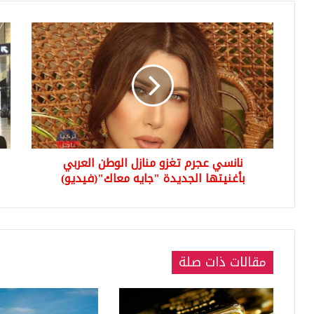
نانسي
هل
عجرم
طُر
تغزو
منه
منازل
..
الوطن
عائل
العربي
طيو
بأغنيتها
الجن
الجديدة
تغا
"جايه
الك
نانسي عجرم تغزو منازل الوطن العربي
معاك"
إلى
(فيديو)
بأغنيتها الجديدة "جايه معاك"(فيديو)
الأر
مقالات ذات صلة