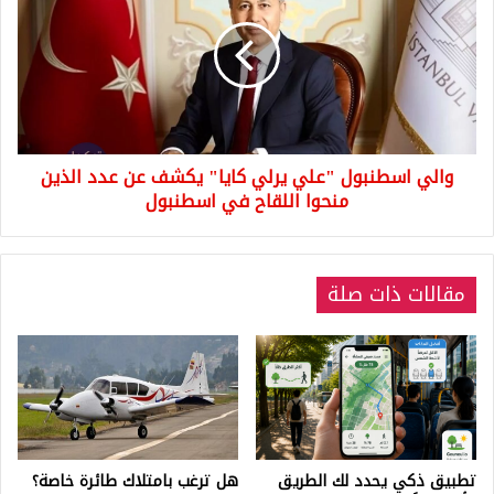
"علي
يرلي
كايا"
يكشف
عن
عدد
الذين
والي اسطنبول "علي يرلي كايا" يكشف عن عدد الذين
منحوا
اللقاح
منحوا اللقاح في اسطنبول
في
اسطنبول
مقالات ذات صلة
تطبيق ذكي يحدد لك الطريق
هل ترغب بامتلاك طائرة خاصة؟