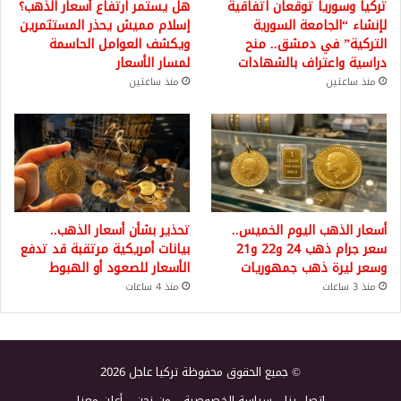
تركيا وسوريا توقعان اتفاقية
هل يستمر ارتفاع أسعار الذهب؟
لإنشاء “الجامعة السورية
إسلام مميش يحذر المستثمرين
التركية” في دمشق.. منح
ويكشف العوامل الحاسمة
دراسية واعتراف بالشهادات
لمسار الأسعار
منذ ساعتين
منذ ساعتين
أسعار الذهب اليوم الخميس..
تحذير بشأن أسعار الذهب..
سعر جرام ذهب 24 و22 و21
بيانات أمريكية مرتقبة قد تدفع
وسعر ليرة ذهب جمهوريات
الأسعار للصعود أو الهبوط
منذ 3 ساعات
منذ 4 ساعات
© جميع الحقوق محفوظة تركيا عاجل 2026
اتصل بنا
سياسة الخصوصية
من نحن
أعلن معنا