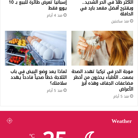
الأكثر ظلاً في الحر الشديد..
إسبانيا تعرض طائرة للبيع بـ 10
ويقترح أفضل مقعد بارد في
يورو فقط
الحافلة
منذ 4 أيام
منذ ساعتين
موجة الحر في تركيا تهدد الصحة
لماذا يعد وضع البيض في باب
بصمت.. الأطباء يحذرون من أخطر
الثلاجة خطأً صحياً فادحاً يهدد
مضاعفات الجفاف وهذه أبرز
سلامتك؟
الأعراض
منذ 5 أيام
منذ 5 أيام
Weather
℃