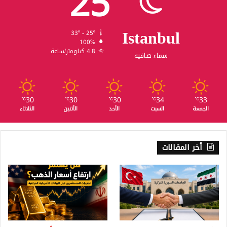
25
Istanbul
33º - 25º
100%
4.8 كيلومتر/ساعة
سماء صافية
30
30
30
34
33
℃
℃
℃
℃
℃
الجمعة
السبت
الأحد
الأثنين
الثلاثاء
أخر المقالات