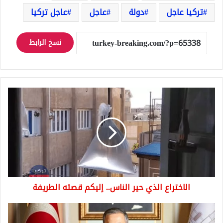
تركيا عاجل
دولة
عاجل
عاجل تركيا
نسخ الرابط
الاختراع
الذي
حير
الناس..
إليكم
قصته
الطريفة
الاختراع الذي حير الناس.. إليكم قصته الطريفة
والي
اسطنبول