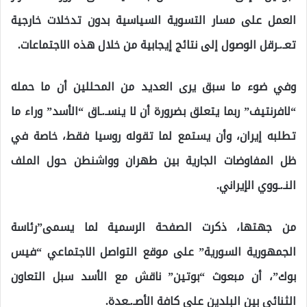
العمل على مسار التسوية السياسية بدون تدخلات خارجية
تعـ.ـرقل الوصول إلى نتائج إيجابية من خلال هذه الاجتماعات.
وفي ضوء ما سبق يرى العديد من المحللين أن ما حمله
“لافرنتيف” ربما يتعلق بضرورة أن لا ينسـ.ـاق “الأسد” وراء ما
تطلبه إيران، وأن يستمع لما تقوله روسيا فقط، خاصة في
ظل المفاوضات الجارية بين طهران وواشنطن حول الملف
النـ.ـووي الإيراني.
من جهتها، ذكرت الصفحة الرسمية لما يسمى”رئاسة
الجمهورية السورية” على موقع التواصل الاجتماعي “فيس
بوك”، أن مبعوث “بوتين” ناقش مع الأسد سبل التعاون
الثنائي بين البلدين على كافة الأصـ.ـعدة.