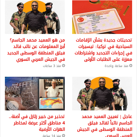
تحديثات جديدة بشأن الإقامات
من هو العميد محمد الجاسم؟
السياحية في تركيا: تيسيرات
أبرز المعلومات عن نائب قائد
في إجراءات التجديد واشتراطات
فيلق المنطقة الوسطى الجديد
معززة على الطلبات الأولى
في الجيش العربي السوري
منذ ساعة واحدة
منذ 3 ساعات
عاجل | تعيين العميد محمد
تحذير من خبير زلازل في أضنة..
الجاسم نائباً لقائد فيلق
4 مناطق أكثر عرضة لمخاطر
المنطقة الوسطى في الجيش
الهزات الأرضية
العربي السوري
منذ 14 ساعة