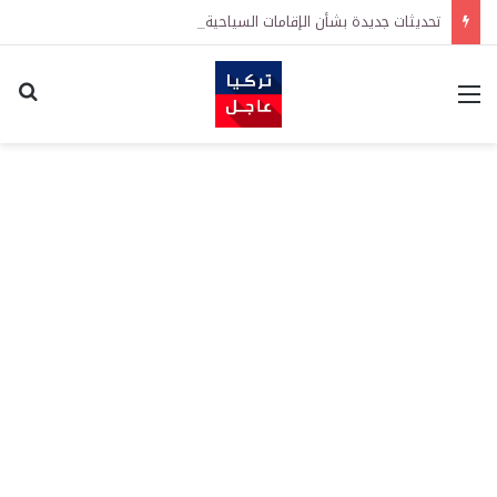
تحديثات جديدة بشأن الإقامات السياحية في تركيا: تيسيرات في إجراءات التجديد واشتراطات معززة على الطلبات الأولى
القائمة
اكت