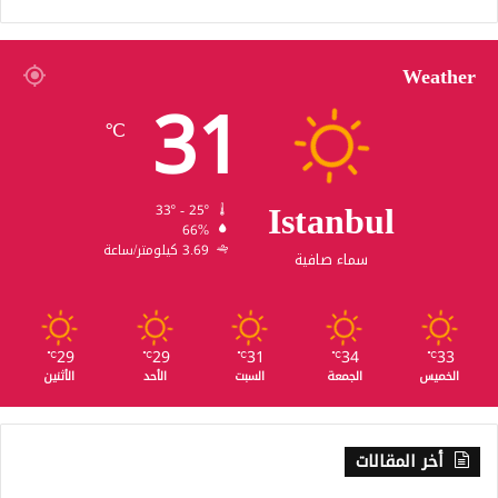
Weather
31
℃
Istanbul
33º - 25º
66%
3.69 كيلومتر/ساعة
سماء صافية
29
29
31
34
33
℃
℃
℃
℃
℃
الخميس
الجمعة
السبت
الأحد
الأثنين
أخر المقالات