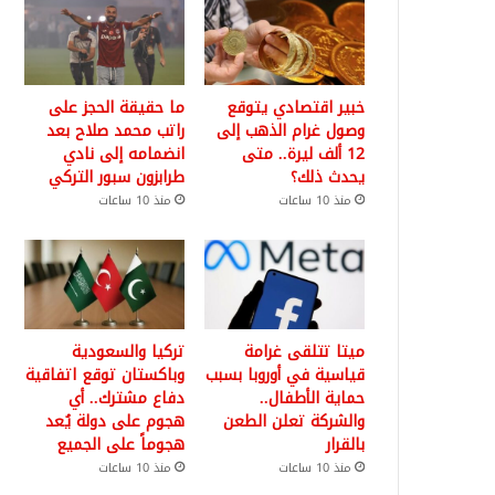
خبير اقتصادي يتوقع
ما حقيقة الحجز على
وصول غرام الذهب إلى
راتب محمد صلاح بعد
12 ألف ليرة.. متى
انضمامه إلى نادي
يحدث ذلك؟
طرابزون سبور التركي
منذ 10 ساعات
منذ 10 ساعات
ميتا تتلقى غرامة
تركيا والسعودية
قياسية في أوروبا بسبب
وباكستان توقع اتفاقية
حماية الأطفال..
دفاع مشترك.. أي
والشركة تعلن الطعن
هجوم على دولة يُعد
بالقرار
هجوماً على الجميع
منذ 10 ساعات
منذ 10 ساعات