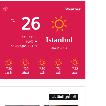
Weather
26
℃
Istanbul
32º - 23º
100%
1.04 كيلومتر/ساعة
سماء صافية
30
29
30
31
32
℃
℃
℃
℃
℃
السبت
الأحد
الأثنين
الثلاثاء
الأربعاء
أخر المقالات