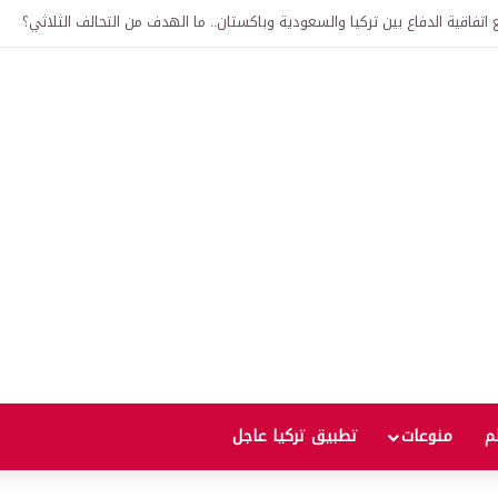
لى 12 ألف ليرة.. متى يحدث ذلك؟
لم
منوعات
تطبيق تركيا عاجل