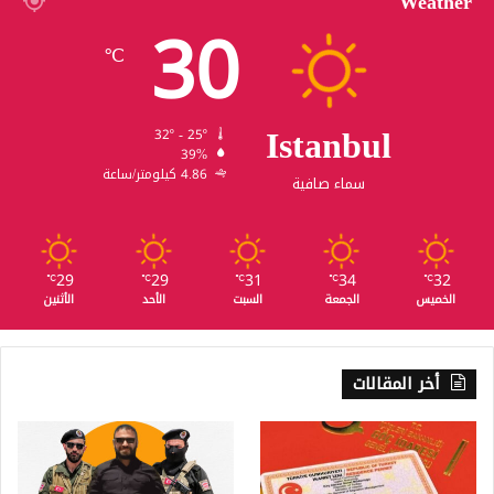
Weather
30
℃
Istanbul
32º - 25º
39%
4.86 كيلومتر/ساعة
سماء صافية
29
29
31
34
32
℃
℃
℃
℃
℃
الخميس
الجمعة
السبت
الأحد
الأثنين
أخر المقالات