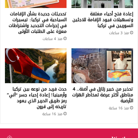
إعادة فتح أحياء مغلقة
تحديثات جديدة بشأن الإقامات
وتسهيلات قيود الإقامة للاجئين
السياحية في تركيا: تيسيرات
السوريين في تركيا
في إجراءات التجديد واشتراطات
معززة على الطلبات الأولى
منذ 3 ساعات
منذ 4 ساعات
تحذير من خبير زلازل في أضنة.. 4
حدث فريد من نوعه بين تركيا
مناطق أكثر عرضة لمخاطر الهزات
وأرمينيا! إعادة إحياء جسر “آني”
الأرضية
رمز طريق الحرير الذي يعود
تاريخه إلى قرون
منذ 16 ساعة
منذ 16 ساعة