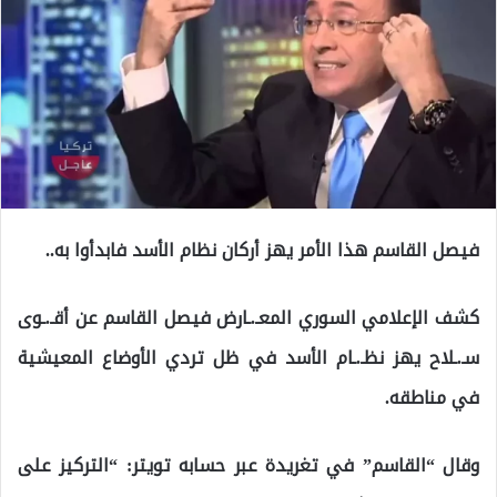
فيصل القاسم هذا الأمر يهز أركان نظام الأسد فابدأوا به..
كشف الإعلامي السوري المعـ.ـارض فيصل القاسم عن أقـ.ـوى
سـ.ـلاح يهز نظـ.ـام الأسد في ظل تردي الأوضاع المعيشية
في مناطقه.
وقال “القاسم” في تغريدة عبر حسابه تويتر: “التركيز على