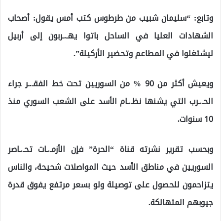
وتابع: “سليمان شبيب من طرطوس كتب أمس يقول: أصحاب
الشهادات العليا في الساحل باتوا يهـ.ـربون إلى أربيل
ليشتغلوا في المطاعم وتحضير الأركيلة”.
ويعيش أكثر من 90 % من السوريين تحت خط الفقـ.ـر جراء
الحـ.ـرب التي يشنها نظـ.ـام الأسد على الشعب السوري منذ
10 سنوات.
وبحسب تقرير نشرته قناة “الحرة” فإن الأزمـ.ـات تحـ.ـاصر
السوريين في مناطق الأسد حيث المواصلات شحيحة، والناس
يتزاحمون للحصول على توصيلة ولو بسعر مرتفع يفوق قدرة
جيوبهم المتهالكة.