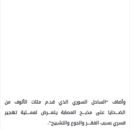
وأضاف “الساحل السوري الذي قد.م مئات الألوف من
الضـ.ـحايا على مذبـ.ـح العصابة يتعـ.ـرض لعمـ.ـلية تهجير
قسري بسبب الفقـ.ـر والجوع والتشبيح”.