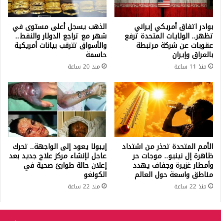
بوادر اتفاق أمريكي إيراني
الذهب يسجل أعلى مستوى في
تظهر.. الولايات المتحدة ترفع
شهر مع تراجع الدولار والنفط..
عقوبات عن شركة مرتبطة
والأسواق تترقب بيانات أمريكية
بالعراق وإيران
حاسمة
منذ 11 ساعة
منذ 20 ساعة
الأمم المتحدة تحذر من اشتداد
إيبولا يعود إلى الواجهة.. تحرك
ظاهرة إل نينيو.. موجات حر
عاجل لإنشاء مركز علاج جديد بعد
وأمطار غزيرة وجفاف يهدد
إعلان حالة طوارئ صحية في
مناطق واسعة حول العالم
الكونغو
منذ 22 ساعة
منذ 22 ساعة