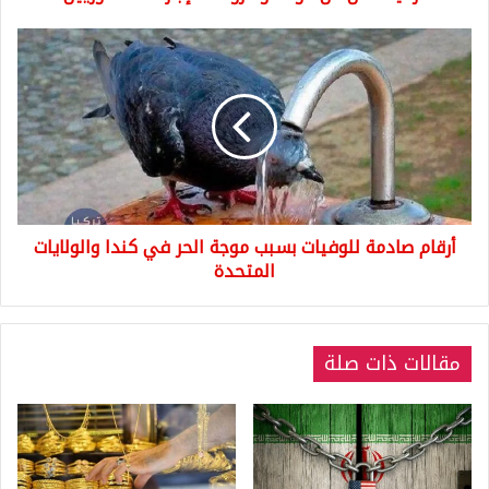
أرقام
صادمة
للوفيات
بسبب
موجة
الحر
في
كندا
والولايات
أرقام صادمة للوفيات بسبب موجة الحر في كندا والولايات
المتحدة
المتحدة
مقالات ذات صلة