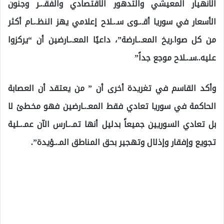
الانهيار المعيشي والتدهور الاقتصادي والفقـ.ـر وجنون
الأسعار في سوريا أقـ.ـوى سـ.ـلاح إعلامي يهز النظـ.ـام أكثر
من كل صوا.ريخ المعـ.ـارضة”، داعيًا المعـ.ـارضين أن “يركزوا
عليه..سـ.ـلاح موجع جداً”
وأكد القاسم في تغريدة أخرى أن ” من يعتقد أن العصابة
الحاكمة في سوريا تعادي فقط المعـ.ـارضين فهو مخطئ لا
بل تعادي السوريين جميعاً بدليل أنها تمـ.ـارس الآن عمـ.ـلية
تجويع وإفقار وإذلال وتهجير بحق المناطق المـ.ـؤيدة”.