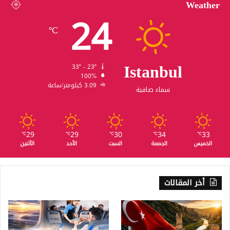
Weather
24
℃
Istanbul
33º - 23º
100%
3.09 كيلومتر/ساعة
سماء صافية
29
29
30
34
33
℃
℃
℃
℃
℃
الخميس
الجمعة
السبت
الأحد
الأثنين
أخر المقالات