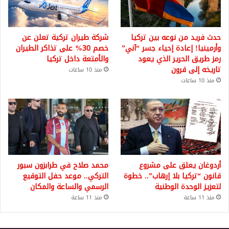
حدث فريد من نوعه بين تركيا
شركة طيران تركية تعلن عن
وأرمينيا! إعادة إحياء جسر “آني”
خصم 30% على تذاكر الطيران
رمز طريق الحرير الذي يعود
والأمتعة داخل تركيا
تاريخه إلى قرون
منذ 10 ساعات
منذ 10 ساعات
أردوغان يعلق على مشروع
محمد صلاح في طرابزون سبور
قانون “تركيا بلا إرهاب”.. خطوة
التركي.. موعد حفل التوقيع
لتعزيز الوحدة الوطنية
الرسمي والساعة والمكان
منذ 11 ساعة
منذ 11 ساعة