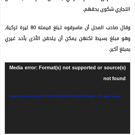
التجاري شكوى بحقهم.
وقال صاحب المحل أن ماسرقوه تبلغ قيمته 80 ليرة تركية,
وهو مبلغ بسيط لكنهن يمكن أن يلحقن الأذى بأحد غيري
بمبلغ أكبر.
مشغل
Media error: Format(s) not supported or source(s)
الفيديو
not found
تحميل الملف: https://cdn.pivol.net/15715/030720211426399014755.mp4?_=1