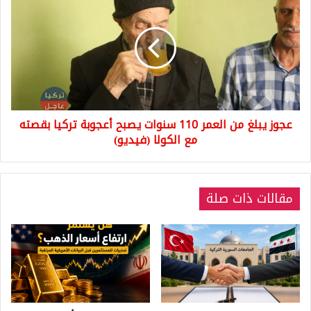
يبلغ
من
العمر
110
سنوات
يصبح
أعجوبة
تركيا
عجوز يبلغ من العمر 110 سنوات يصبح أعجوبة تركيا بقصته
بقصته
مع
مع الكولا (فيديو)
الكولا
(فيديو)
مقالات ذات صلة