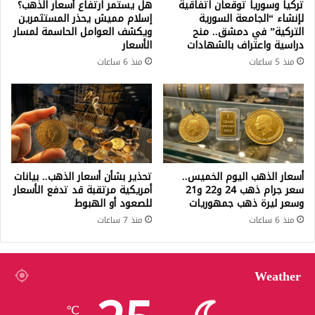
تركيا وسوريا توقعان اتفاقية
هل يستمر ارتفاع أسعار الذهب؟
لإنشاء “الجامعة السورية
إسلام مميش يحذر المستثمرين
التركية” في دمشق.. منح
ويكشف العوامل الحاسمة لمسار
دراسية واعتراف بالشهادات
الأسعار
منذ 5 ساعات
منذ 6 ساعات
أسعار الذهب اليوم الخميس..
تحذير بشأن أسعار الذهب.. بيانات
سعر جرام ذهب 24 و22 و21
أمريكية مرتقبة قد تدفع الأسعار
وسعر ليرة ذهب جمهوريات
للصعود أو الهبوط
منذ 6 ساعات
منذ 7 ساعات
Weather
℃