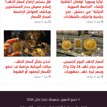
تركيا وسوريا توقعان اتفاقية
هل يستمر ارتفاع أسعار الذهب؟
لإنشاء “الجامعة السورية
إسلام مميش يحذر المستثمرين
التركية” في دمشق.. منح
ويكشف العوامل الحاسمة
دراسية واعتراف بالشهادات
لمسار الأسعار
منذ 5 ساعات
منذ 6 ساعات
أسعار الذهب اليوم الخميس..
تحذير بشأن أسعار الذهب..
سعر جرام ذهب 24 و22 و21
بيانات أمريكية مرتقبة قد تدفع
وسعر ليرة ذهب جمهوريات
الأسعار للصعود أو الهبوط
منذ 6 ساعات
منذ 7 ساعات
© جميع الحقوق محفوظة تركيا عاجل 2026