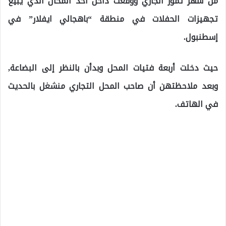
من شهر تموز الجاري ووقعت داخل أحد المحال الذي يبيع
تجهيزات الحفلات في منطقة “باهجالي ايفلار” في
إسطنبول.
حيث دخلت أربعة فتيات المحل وبدأن بالنظر إلى البضاعة,
وبعد ملاحظتهن أن صاحب المحل التجاري منشغل بالحديث
في الهاتف.