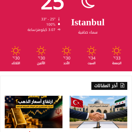
25
Istanbul
33º - 25º
100%
3.07 كيلومتر/ساعة
سماء صافية
30
30
30
34
33
℃
℃
℃
℃
℃
الجمعة
السبت
الأحد
الأثنين
الثلاثاء
أخر المقالات